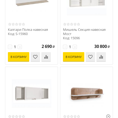
Калгари Полка навесная
Мишель Секция навесная
Код: S-15960
Мост
Код: 15096
2 690
30 800
−
+
−
+
Р
Р
В КОРЗИНУ
В КОРЗИНУ
