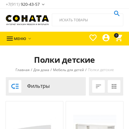
+7(911)
920-43-57





0

МЕНЮ

Полки детские
/
/
/
Полки детские
Главная
Для дома
Мебель для детей

Фильтры

