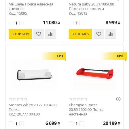
Мишель Полка навесная
Natura Baby 20.31.1004.00
книжная
Полка с вешалками
Код: 15095
Код: 13013
11 080
8 999
−
+
−
+
Р
Р
В КОРЗИНУ
В КОРЗИНУ
ХИТ
ХИТ

Montes White 20.77.1004.00
Champion Racer
Полка
20.35.1502.00 Полка
Код: 20.77.1004.00
настенная
Код: 20.35.1502.00
6 699
20 199
−
+
−
+
Р
Р