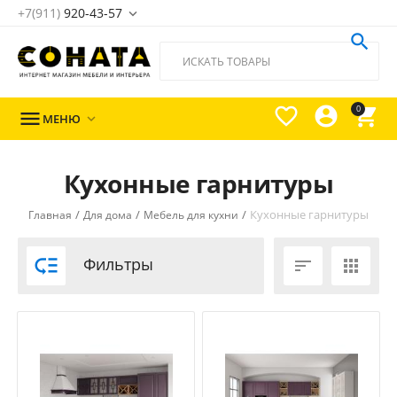
+7(911)
920-43-57





0

МЕНЮ

Кухонные гарнитуры
/
/
/
Кухонные гарнитуры
Главная
Для дома
Мебель для кухни

Фильтры

