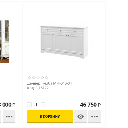
Денвер Тумба МН-040-04
Код: S-16122
8 000
46 750
−
+
Р
Р



В КОРЗИНУ