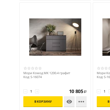
Мори Комод МК 1200.4 графит
Мори Ко
Код: S-16074
Код: S-1
10 805
−
+
−
Р


В КОРЗИНУ
В