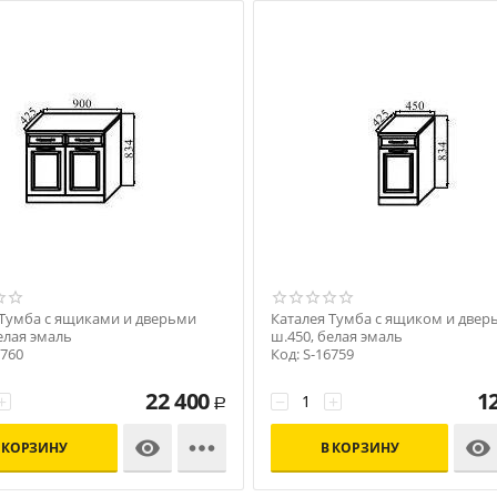
 Тумба с ящиками и дверьми
Каталея Тумба с ящиком и двер
елая эмаль
ш.450, белая эмаль
6760
Код: S-16759
22 400
1
+
−
+
Р



 КОРЗИНУ
В КОРЗИНУ