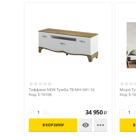
Тиффани NEW Тумба ТВ МН-041-16
Мори Ту
Код: S-16106
Код: S-1
34 950
−
+
−
Р


В КОРЗИНУ
В