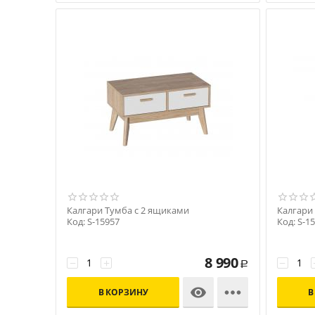
Калгари Тумба с 2 ящиками
Калгари
Код: S-15957
Код: S-1
8 990
−
+
−
Р


В КОРЗИНУ
В