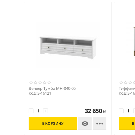
Денвер Тумба МН-040-05
Тиффани
Код: S-16121
Код: S-1
32 650
−
+
−
Р


В КОРЗИНУ
В