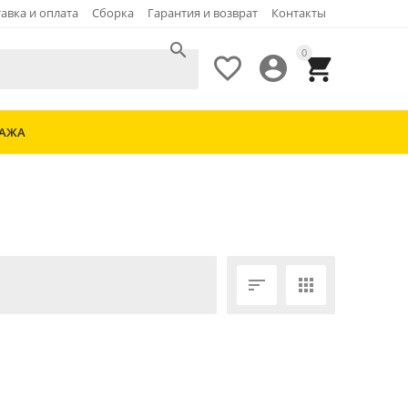
авка и оплата
Сборка
Гарантия и возврат
Контакты

0



ДАЖА

