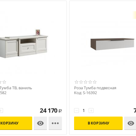
Тумба ТВ, ваниль
Роза Тумба подвесная
6582
Код: S-16392
24 170
+
−
+
Р



 КОРЗИНУ
В КОРЗИНУ