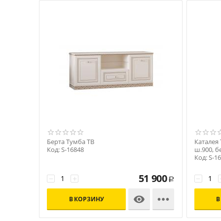
Берта Тумба ТВ
Каталея
Код: S-16848
ш.900, б
Код: S-1
51 900
−
+
−
Р


В КОРЗИНУ
В