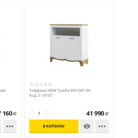
ная
Тиффани NEW Тумба МН-041-09
Код: S-16107
7 160
41 990
−
+
Р
Р



В КОРЗИНУ