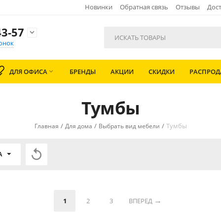
Новинки
Обратная связь
Отзывы
Дост
3-57

онок
ДЛЯ ОФИСА
БРЕНДЫ
АКЦИИ
СКИДКИ
РАСПРО

Тумбы
/
/
/
Тумбы
Главная
Для дома
Выбрать вид мебели

А
1
2
3
ВПЕРЕД