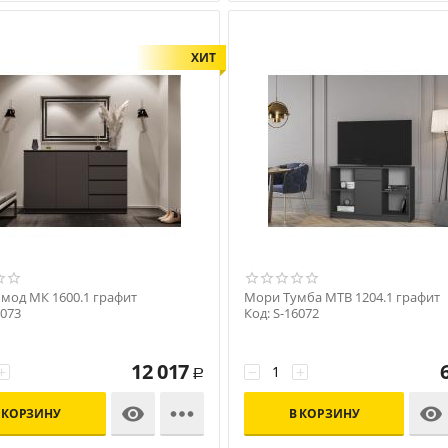
ХИТ
мод МК 1600.1 графит
Мори Тумба МТВ 1204.1 графит
6073
Код: S-16072
12 017
+
−
+
Р



 КОРЗИНУ
В КОРЗИНУ