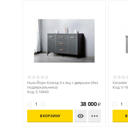
Нью-Йорк Комод 3-х ящ с дверьми (без
Каталея 
подзеркальника)
Код: S-1
Код: S-16643
38 000
−
+
−
Р


В КОРЗИНУ
В