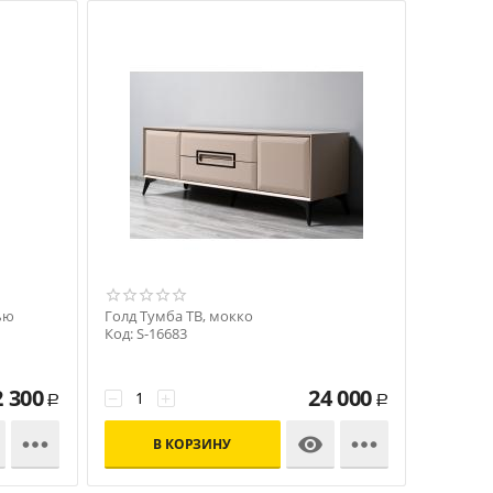
ью
Голд Тумба ТВ, мокко
Код: S-16683
2 300
24 000
−
+
Р
Р



В КОРЗИНУ