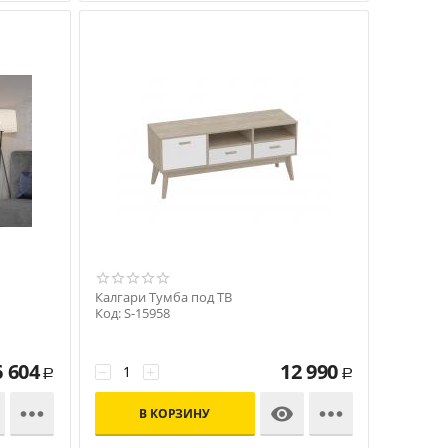
Калгари Тумба под ТВ
Код: S-15958
6 604
12 990
−
+
Р
Р



В КОРЗИНУ