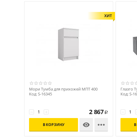
ХИТ
Мори Тумба для прихожей МПТ 400
Глазго Т
Код: S-16345
Код: S-1
2 867
−
+
−
Р


В КОРЗИНУ
В