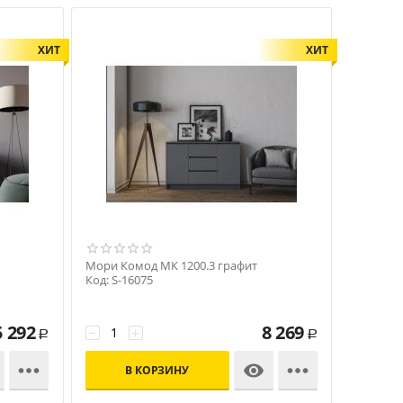
ХИТ
ХИТ
Мори Комод МК 1200.3 графит
Код: S-16075
5 292
8 269
−
+
Р
Р



В КОРЗИНУ