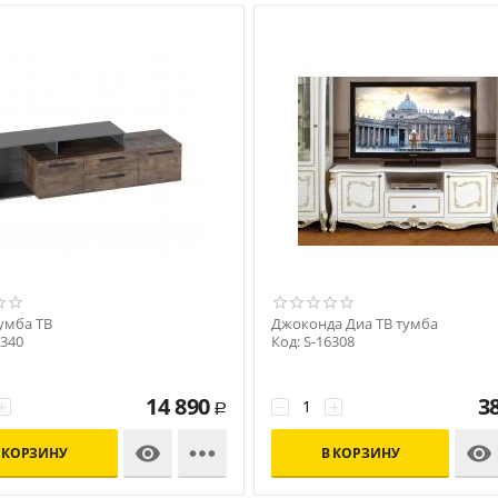
умба ТВ
Джоконда Диа ТВ тумба
6340
Код: S-16308
14 890
3
+
−
+
Р



 КОРЗИНУ
В КОРЗИНУ