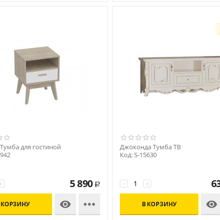
 Тумба для гостиной
Джоконда Тумба ТВ
5942
Код: S-15630
5 890
6
+
−
+
Р



 КОРЗИНУ
В КОРЗИНУ