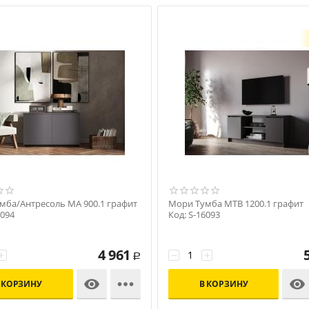
мба/Антресоль МА 900.1 графит
Мори Тумба МТВ 1200.1 графит
6094
Код: S-16093
4 961
+
−
+
Р



 КОРЗИНУ
В КОРЗИНУ