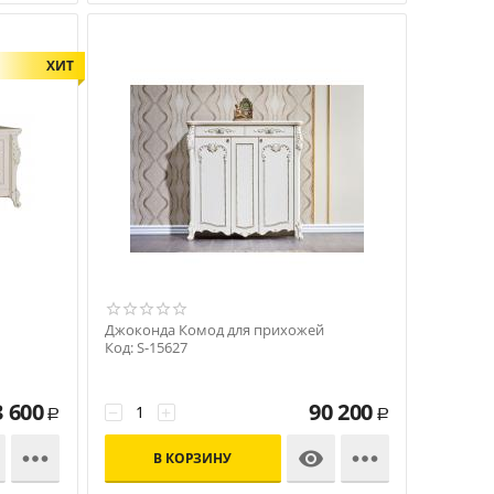
ХИТ
Джоконда Комод для прихожей
Код: S-15627
3 600
90 200
−
+
Р
Р



В КОРЗИНУ