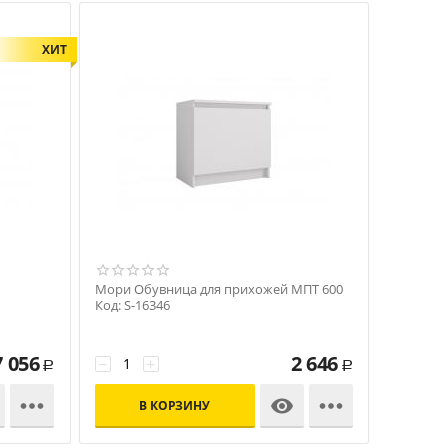
ХИТ
Мори Обувница для прихожей МПТ 600
Код: S-16346
7 056
2 646
−
+
Р
Р



В КОРЗИНУ