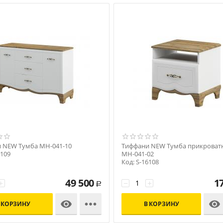
 NEW Тумба МН-041-10
Тиффани NEW Тумба прикроват
6109
МН-041-02
Код: S-16108
49 500
1
+
−
+
Р



 КОРЗИНУ
В КОРЗИНУ