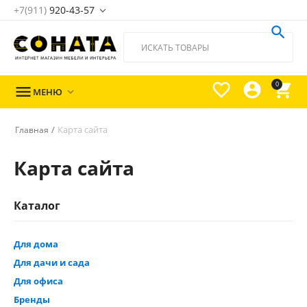
+7(911)
920-43-57





0

МЕНЮ

/
Карта сайта
Главная
Карта сайта
Каталог
Для дома
Для дачи и сада
Для офиса
Бренды