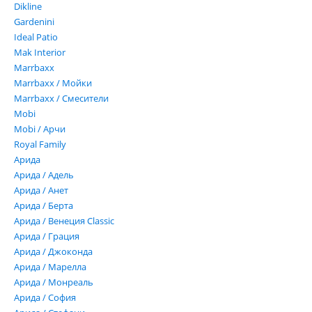
Dikline
Gardenini
Ideal Patio
Mak Interior
Marrbaxx
Marrbaxx / Мойки
Marrbaxx / Смесители
Mobi
Mobi / Арчи
Royal Family
Арида
Арида / Адель
Арида / Анет
Арида / Берта
Арида / Венеция Classic
Арида / Грация
Арида / Джоконда
Арида / Марелла
Арида / Монреаль
Арида / София