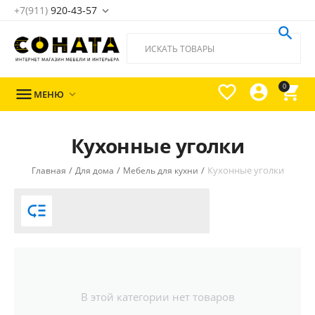
+7(911)
920-43-57





0

МЕНЮ

Кухонные уголки
/
/
/
Кухонные уголки
Главная
Для дома
Мебель для кухни

В этой категории нет товаров