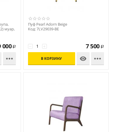
оупа,
Пуф Pearl Adorn Beige
2) муар,
Код: 7LV29039-BE
9 000
7 500
−
+
Р
Р



В КОРЗИНУ