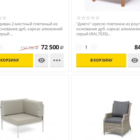
диван 2-местный плетеный из
"Диего" кресло плетеное из роуп
основание дуб, каркас алюминий
основание дуб, каркас алюминий
рый ...
серый (RAL7035)...
00009965
Код: УТ-00009964
72 500
8
+
−
+
134 736
Р
Р



 КОРЗИНУ
В КОРЗИНУ