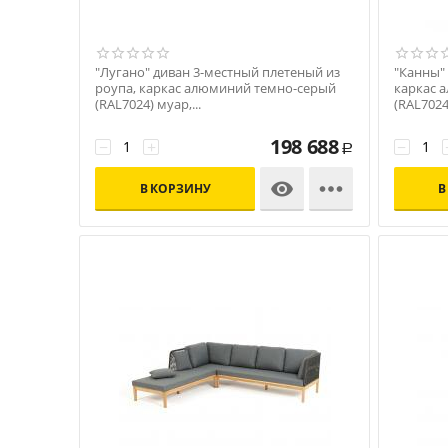
"Лугано" диван 3-местный плетеный из
"Канны" 
роупа, каркас алюминий темно-серый
каркас 
(RAL7024) муар,...
(RAL7024
Код: УТ-00009893
Код: УТ-
198 688
−
+
−
Р


В КОРЗИНУ
В