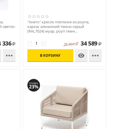
а,
"Ането" кресло плетеное из роупа,
 светло-
каркас алюминий темно-серый
(RAL7024) муар, роуп темн...
Код: УТ-00010945
4 336
34 589
−
+
38 864
Р
Р
Р



В КОРЗИНУ
СКИДКА
23%