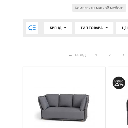
Комплекты мягкой мебели

БРЕНД
ТИП ТОВАРА
ЦЕ
НАЗАД
1
2
3
СКИДКА
25%