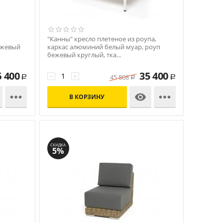
"Канны" кресло плетеное из роупа,
бежевый
каркас алюминий белый муар, роуп
бежевый круглый, тка...
Код: УТ-00010168
6 400
35 400
−
+
45 808
Р
Р
Р



В КОРЗИНУ
СКИДКА
5%