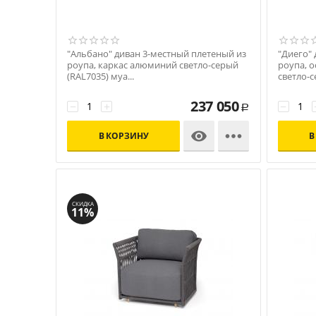
"Альбано" диван 3-местный плетеный из
"Диего" 
роупа, каркас алюминий светло-серый
роупа, 
(RAL7035) муа...
светло-се
Код: УТ-00009454
Код: УТ-
237 050
−
+
−
Р


В КОРЗИНУ
В
СКИДКА
11%