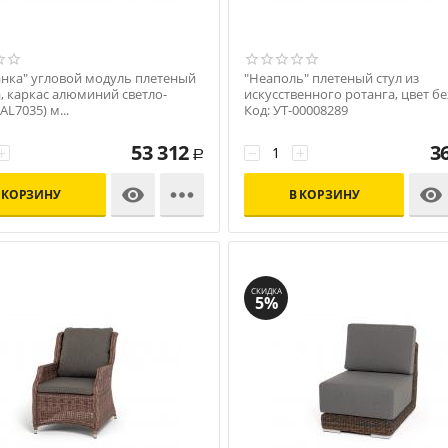
анка" угловой модуль плетеный
"Неаполь" плетеный стул из
, каркас алюминий светло-
искусственного ротанга, цвет 
AL7035) м...
Код: УТ-00008289
00010337
53 312
3
+
−
+
Р



 КОРЗИНУ
В КОРЗИНУ
СКИДКА
5%