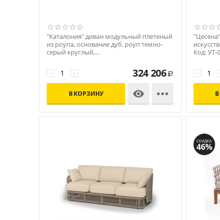
"Каталония" диван модульный плетеный
"Цесена"
из роупа, основание дуб, роуп темно-
искусств
серый круглый,...
Код: УТ-
Код: УТ-00009832
324 206
−
+
−
Р


В КОРЗИНУ
В
СКИДКА
46%