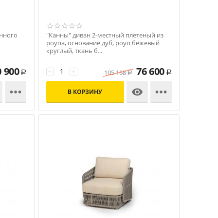
енного
"Канны" диван 2-местный плетеный из
роупа, основание дуб, роуп бежевый
круглый, ткань б...
Код: УТ-00010333
0 900
76 600
−
+
105 168
Р
Р
Р



В КОРЗИНУ