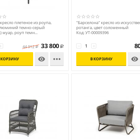
кресло плетеное из роупа,
"Барселона" кресло из искусств
алюминий темно-серый
ротанга, цвет соломенный
) муар, роуп темн...
Код: УТ-00009396
00006812
33 800
8
+
−
+
44 912
Р
Р



 КОРЗИНУ
В КОРЗИНУ