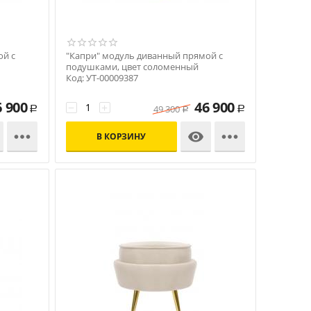
ой с
"Капри" модуль диванный прямой с
подушками, цвет соломенный
Код: УТ-00009387
6 900
46 900
−
+
49 300
Р
Р
Р



В КОРЗИНУ