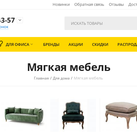
Новинки
Обратная связь
Отзывы
Дост
3-57

онок
ДЛЯ ОФИСА
БРЕНДЫ
АКЦИИ
СКИДКИ
РАСПРО

Мягкая мебель
/
/
Мягкая мебель
Главная
Для дома