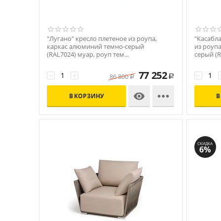
"Лугано" кресло плетеное из роупа,
"Касабл
каркас алюминий темно-серый
из роупа
(RAL7024) муар, роуп тем...
серый (R
Код: УТ-00009891
Код: УТ-
77 252
−
+
−
86 800
Р
Р


В КОРЗИНУ
В
СКИДКА
6%