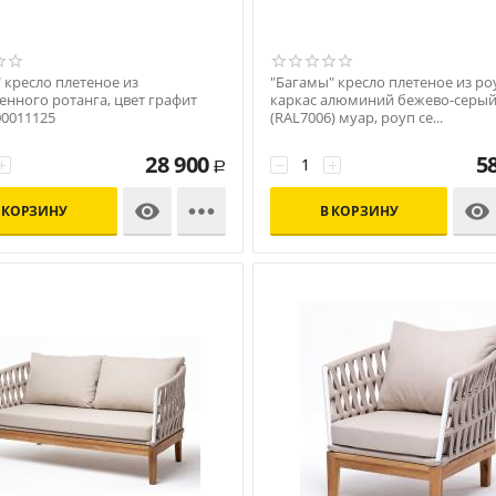
 кресло плетеное из
"Багамы" кресло плетеное из ро
енного ротанга, цвет графит
каркас алюминий бежево-серы
00011125
(RAL7006) муар, роуп се...
Код: УТ-00009553
28 900
5
+
−
+
Р



 КОРЗИНУ
В КОРЗИНУ