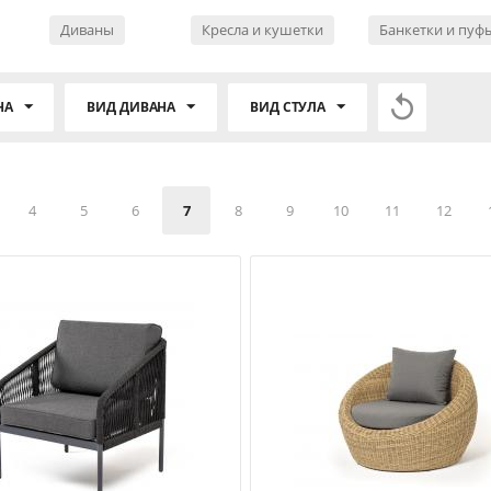
Диваны
Кресла и кушетки
Банкетки и пуф

НА
ВИД ДИВАНА
ВИД СТУЛА
4
5
6
7
8
9
10
11
12