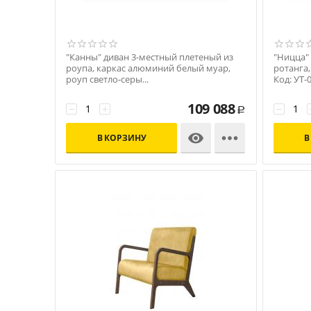
"Канны" диван 3-местный плетеный из
"Ницца" 
роупа, каркас алюминий белый муар,
ротанга,
роуп светло-серы...
Код: УТ-
Код: УТ-00010102
109 088
−
+
−
Р


В КОРЗИНУ
В