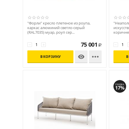
"Форли" кресло плетеное из роупа,
"Неаполь
каркас алюминий светло-серый
искусств
(RAL7035) муар, роуп сер...
коричн
Код: УТ-00009909
Код: УТ-
75 001
−
+
−
Р


В КОРЗИНУ
В
СКИДКА
17%