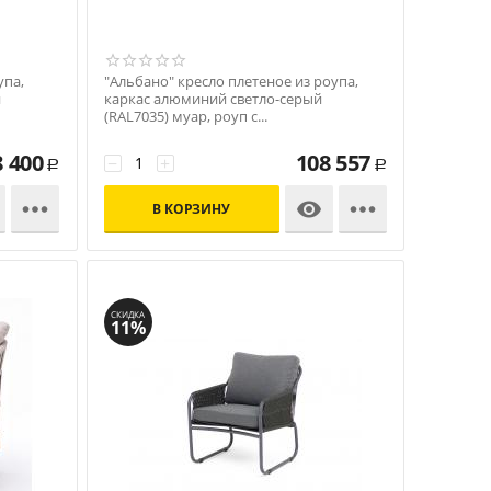
упа,
"Альбано" кресло плетеное из роупа,
й
каркас алюминий светло-серый
(RAL7035) муар, роуп с...
Код: УТ-00009676
8 400
108 557
−
+
Р
Р



В КОРЗИНУ
СКИДКА
11%