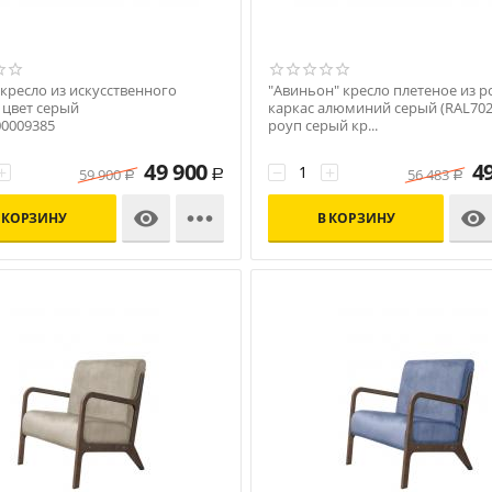
кресло из искусственного
"Авиньон" кресло плетеное из р
 цвет серый
каркас алюминий серый (RAL702
00009385
роуп серый кр...
Код: УТ-00009637
49 900
4
+
−
+
59 900
56 483
Р
Р
Р



 КОРЗИНУ
В КОРЗИНУ