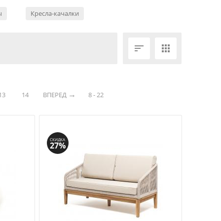
ы
Кресла-качалки


13
14
ВПЕРЕД
8 - 22
СКИДКА
27%