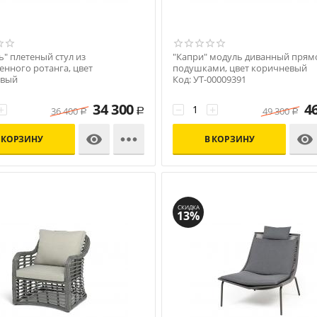
" плетеный стул из
"Капри" модуль диванный прям
енного ротанга, цвет
подушками, цвет коричневый
евый
Код: УТ-00009391
00008525
34 300
4
+
−
+
36 400
49 300
Р
Р
Р



 КОРЗИНУ
В КОРЗИНУ
СКИДКА
13%