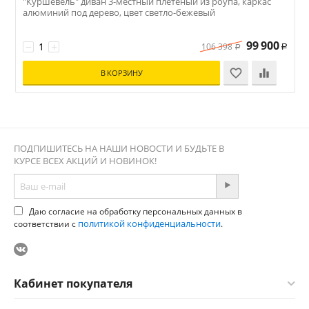
"Куршевель" диван 3-местный плетеный из роупа, каркас
"
алюминий под дерево, цвет светло-бежевый
а
99 900
−
+
106 398
Р
Р
В КОРЗИНУ
ПОДПИШИТЕСЬ НА НАШИ НОВОСТИ И БУДЬТЕ В
КУРСЕ ВСЕХ АКЦИЙ И НОВИНОК!
Даю согласие на обработку персональных данных в
политикой конфиденциальности
соответствии с
.
Кабинет покупателя