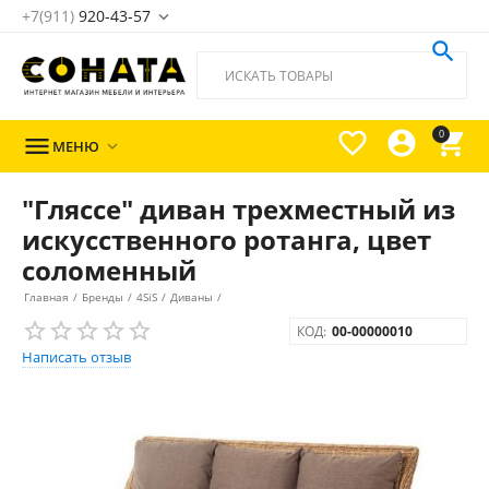
+7(911)
920-43-57





0

МЕНЮ

"Гляссе" диван трехместный из
искусственного ротанга, цвет
соломенный
Главная
/
Бренды
/
4SiS
/
Диваны
/
КОД:
00-00000010
Написать отзыв