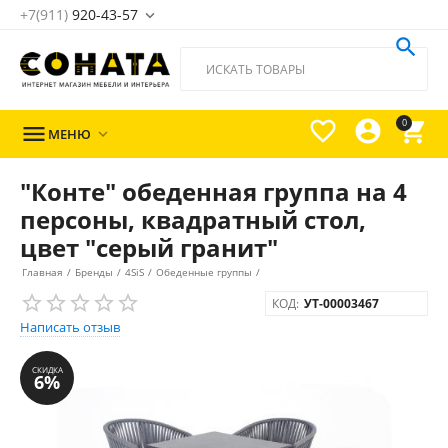
+7(911)
920-43-57





0

МЕНЮ

"Конте" обеденная группа на 4
персоны, квадратный стол,
цвет "серый гранит"
Главная
/
Бренды
/
4SiS
/
Обеденные группы
/
КОД:
УТ-00003467
Написать отзыв
СКИДКА
6%