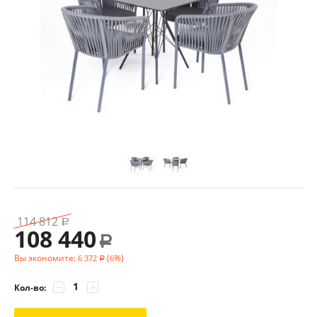
114 812
Р
108 440
Р
Вы экономите:
(
%)
6 372
6
Р
−
+
Кол-во: