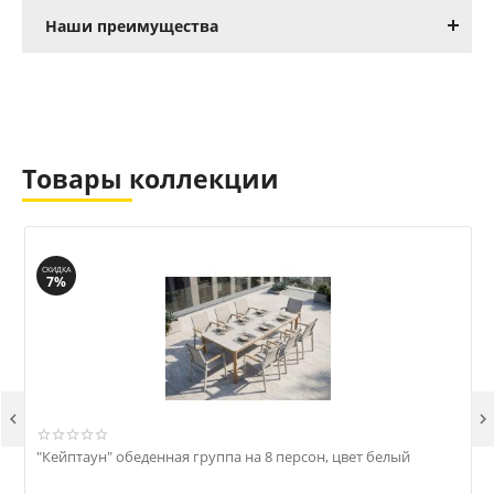
Наши преимущества
Товары коллекции
СКИДКА
7%


"Кейптаун" обеденная группа на 8 персон, цвет белый
"