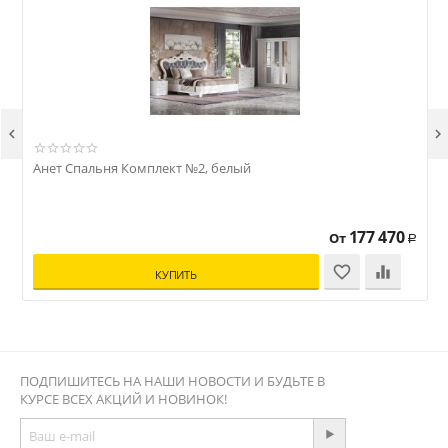


Анет Спальня Комплект №2, белый
А
177 470
От
Р
КУПИТЬ
ПОДПИШИТЕСЬ НА НАШИ НОВОСТИ И БУДЬТЕ В
КУРСЕ ВСЕХ АКЦИЙ И НОВИНОК!