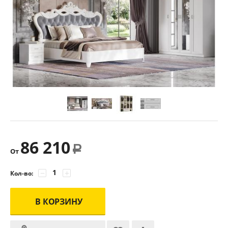
86 210
Р
От
−
+
Кол-во:
В КОРЗИНУ