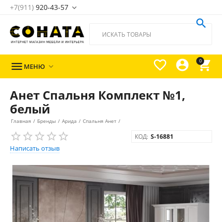
+7(911)
920-43-57





0

МЕНЮ

Анет Спальня Комплект №1,
белый
Главная
/
Бренды
/
Арида
/
Спальня Анет
/
КОД:
S-16881
Написать отзыв