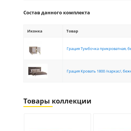
Состав данного комплекта
Иконка
Товар
Грация Тумбочка прикроватная, б
Грация Кровать 1800 /каркас/, б
Товары коллекции