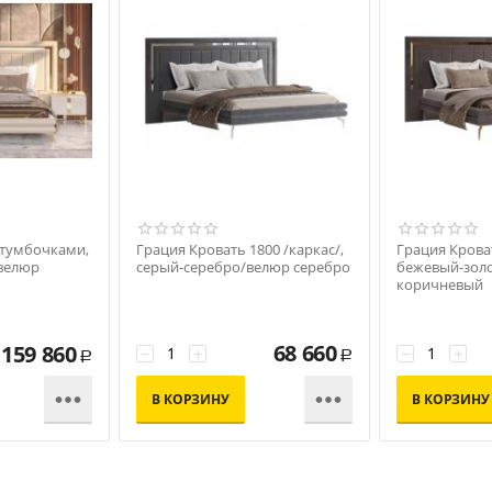
 тумбочками,
Грация Кровать 1800 /каркас/,
Грация Кроват
велюр
серый-серебро/велюр серебро
бежевый-зол
коричневый
68 660
159 860
−
+
−
+
Р
Р


В КОРЗИНУ
В КОРЗИНУ