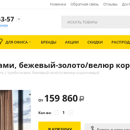
Новинки
Обратная связь
Отзывы
Дост
3-57

онок
ДЛЯ ОФИСА
БРЕНДЫ
АКЦИИ
СКИДКИ
РАСПРО

ками, бежевый-золото/велюр ко
ть с тумбочками, бежевый-золото/велюр коричневый
159 860
Р
От
−
+
Кол-во:
В КОРЗИНУ
Купить в один кл