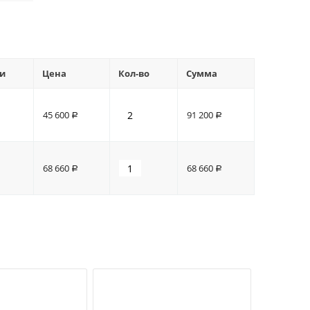
и
Цена
Кол-во
Сумма
45 600
91 200
Р
Р
68 660
68 660
Р
Р