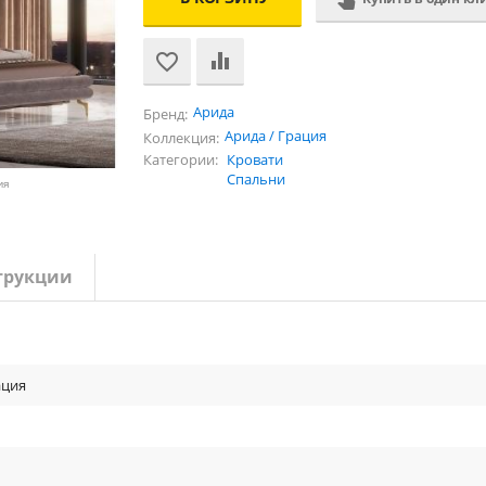
Арида
Бренд:
Арида / Грация
Коллекция:
Категории:
Кровати
Спальни
ия
трукции
ация