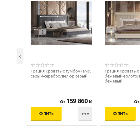

Грация Кровать с тумбочками,
Грация Кровать с
серый-серебро/велюр серый
бежевый-золото/
бежевый
159 860
От
От
Р

КУПИТЬ
КУПИТЬ