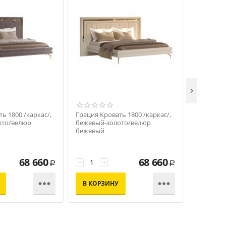

ь 1800 /каркас/,
Грация Кровать 1800 /каркас/,
Грация Т
ото/велюр
бежевый-золото/велюр
прикрова
бежевый
золото
68 660
68 660
−
+
−
+
Р
Р


В КОРЗИНУ
В КОР