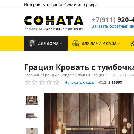
Интернет магазин мебели и интерьера
+7(911)
920-4
Заказать обратный зв
ДЛЯ ДОМА
ДЛЯ ДАЧИ И САДА


Грация Кровать с тумбоч
/
/
/
/
Грация Крова
Главная
Бренды
Арида
Спальня Грация
Написать отзыв
КОД:
S-16998