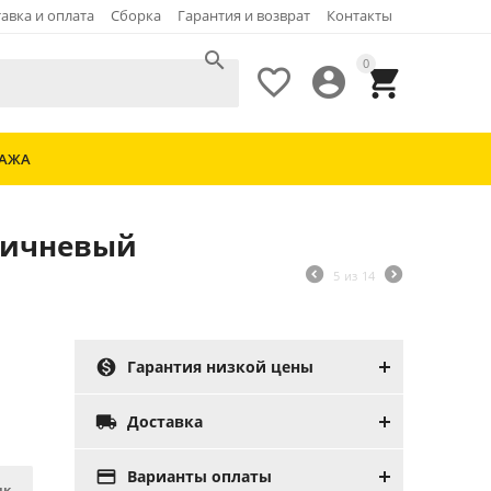
авка и оплата
Сборка
Гарантия и возврат
Контакты

0



ДАЖА
ричневый
5
из
14

Гарантия низкой цены

Доставка

Варианты оплаты
ик