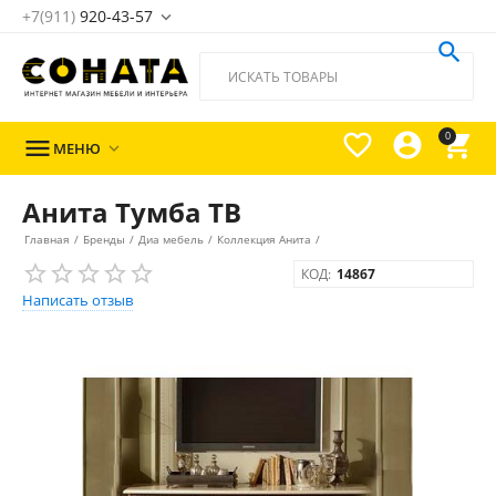
+7(911)
920-43-57





0

МЕНЮ

Анита Тумба ТВ
Главная
/
Бренды
/
Диа мебель
/
Коллекция Анита
/
КОД:
14867
Написать отзыв