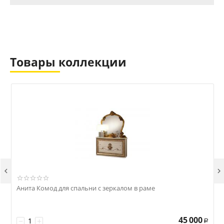
Товары коллекции


Анита Комод для спальни с зеркалом в раме
А
45 000
−
+
Р