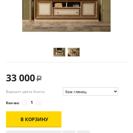
33 000
Р
Вариант цвета Анита:
−
+
Кол-во:
В КОРЗИНУ