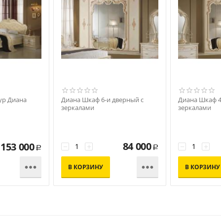
ур Диана
Диана Шкаф 6-и дверный с
Диана Шкаф 4
зеркалами
зеркалами
84 000
153 000
−
+
−
+
Р
Р


В КОРЗИНУ
В КОРЗИНУ