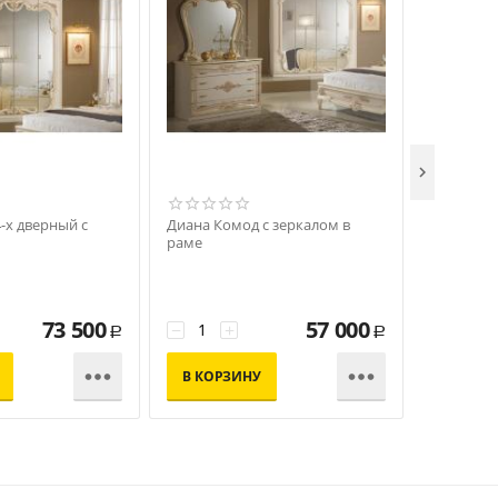

-х дверный с
Диана Комод с зеркалом в
Диана Кр
раме
73 500
57 000
−
+
−
+
Р
Р


В КОРЗИНУ
В КОР