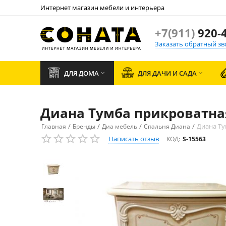
Интернет магазин мебели и интерьера
+7(911)
920-4
Заказать обратный зв
ДЛЯ ДОМА
ДЛЯ ДАЧИ И САДА


Диана Тумба прикроватна
/
/
/
/
Диана Ту
Главная
Бренды
Диа мебель
Спальня Диана
Написать отзыв
КОД:
S-15563