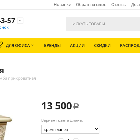
Новинки
Обратная связь
Отзывы
Дост
3-57

онок
ДЛЯ ОФИСА
БРЕНДЫ
АКЦИИ
СКИДКИ
РАСПРО

я
мба прикроватная
13 500
Р
Вариант цвета Диана: