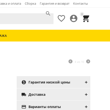
авка и оплата
Сборка
Гарантия и возврат
Контакты

0



ДАЖА
4
из
10

Гарантия низкой цены

Доставка

Варианты оплаты