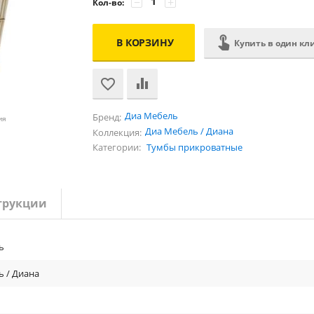
−
+
Кол-во:
В КОРЗИНУ
Купить в один кл
Диа Мебель
Бренд:
ия
Диа Мебель / Диана
Коллекция:
Категории:
Тумбы прикроватные
трукции
ь
 / Диана