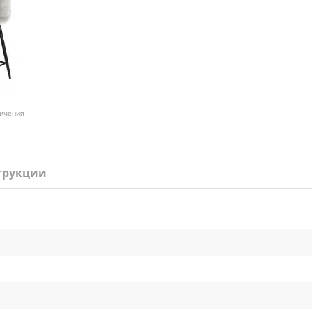
личения
трукции