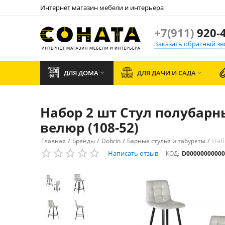
Интернет магазин мебели и интерьера
+7(911)
920-4
Заказать обратный зв
ДЛЯ ДОМА
ДЛЯ ДАЧИ И САДА


Набор 2 шт Стул полубарн
велюр (108-52)
/
/
/
/
Наб
Главная
Бренды
Dobrin
Барные стулья и табуреты
Написать отзыв
КОД:
D00000000000