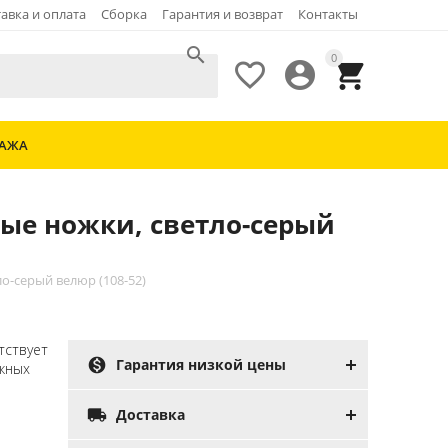
авка и оплата
Сборка
Гарантия и возврат
Контакты

0



ДАЖА
вые ножки, светло-серый
о-серый велюр (108-52)
тствует

Гарантия низкой цены
ожных

Доставка