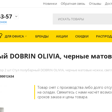
Новинки
Обратная связь
Отзывы
Дост
3-57

онок
ДЛЯ ОФИСА
БРЕНДЫ
АКЦИИ
СКИДКИ
РАСПРО

ый DOBRIN OLIVIA, черные мато
ор 2 шт Стул полубарный DOBRIN OLIVIA, черные матовые ножки, светл
00012434
Товар снят с производства либо долго отсу
на складах. Свяжитесь с нами насчёт возм
сроков заказа и цены товара.