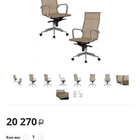
20 270
Р
−
+
Кол-во: