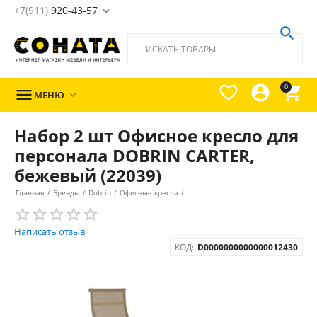
+7(911)
920-43-57





0

МЕНЮ

Набор 2 шт Офисное кресло для
персонала DOBRIN CARTER,
бежевый (22039)
Главная
/
Бренды
/
Dobrin
/
Офисные кресла
/
Написать отзыв
КОД:
D0000000000000012430