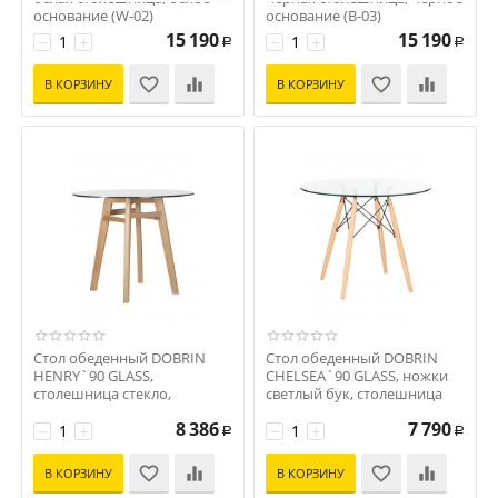
основание (W-02)
основание (B-03)
Код: D0000000000000004795
Код: D0000000000000004796
15 190
15 190
−
+
−
+
Р
Р
В КОРЗИНУ
В КОРЗИНУ
Стол обеденный DOBRIN
Стол обеденный DOBRIN
HENRY`90 GLASS,
CHELSEA`90 GLASS, ножки
столешница стекло,
светлый бук, столешница
деревянное основание
стекло
8 386
7 790
Код: D0000000000000004798
−
+
Код: D0000000000000002799
−
+
Р
Р
В КОРЗИНУ
В КОРЗИНУ