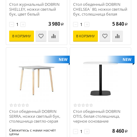
Стол журнальный DOBRIN
Стол обеденный DOBRIN
SHELLEY, ножки светлый
CHELSEA`80, ножки светлый
бук, цвет белый
бук, столешница белая
Код: D0000000000000002802
Код: D0000000000000002746
3 980
5 840
−
+
−
+
Р
Р
В КОРЗИНУ
В КОРЗИНУ
NEW
NEW
Стол обеденный DOBRIN
Стол обеденный DOBRIN
SERRA, ножки светлый бук,
OTIS, белая столешница,
столешница светло-серая
черное основание
Код: D0000000000000010393
Код: D0000000000000012631
Свяжитесь с нами насчёт
8 460
−
+
Р
цены