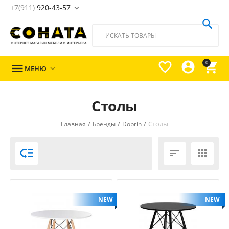
+7(911)
920-43-57





0

МЕНЮ

Столы
/
/
/
Столы
Главная
Бренды
Dobrin



NEW
NEW