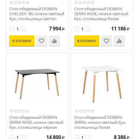
Стол обеденный DOBRIN
Стол обеденный DOBRIN
CHELSEA`80, ножки светлый
SERRA WIDE, ножки светлый
бук, столешница светло-
бук, столешница белая
серый (GR-01)
Код: D0000000000000002743
7 994
11 186
Код: D0000000000000006158
−
+
−
+
Р
Р
В КОРЗИНУ
В КОРЗИНУ
Стол обеденный DOBRIN
Стол обеденный DOBRIN
SERRA WIDE, ножки светлый
SERRA, ножки светлый бук,
бук, столешница чёрная
столешница белая
Код: D0000000000000002744
Код: D0000000000000002741
14 800
8 386
−
+
−
+
Р
Р