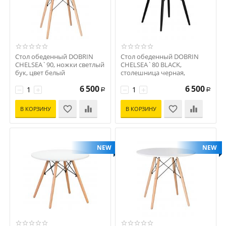
Стол обеденный DOBRIN
Стол обеденный DOBRIN
CHELSEA`90, ножки светлый
CHELSEA`80 BLACK,
бук, цвет белый
столешница черная,
Код: D0000000000000003479
основание черное
6 500
6 500
−
+
Код: D0000000000000011877
−
+
Р
Р
В КОРЗИНУ
В КОРЗИНУ
NEW
NEW