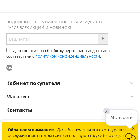
ПОДПИШИТЕСЬ НА НАШИ НОВОСТИ И БУДЬТЕ В
КУРСЕ ВСЕХ АКЦИЙ И НОВИНОК!
Даю согласие на обработку персональных данных в
политикой конфиденциальности
соответствии с
.
Кабинет покупателя
Магазин
Контакты
Мы в сети
×
© 2012-2026 Соната. Все права защищены. Информация сайта
Обращаем внимание
Для обеспечения высокого уровня
защищена законом об авторских правах. Не является
обслуживания на этом сайте используются куки (cookies).
публичной офертой.