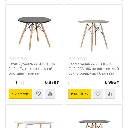
Стол журнальный DOBRIN
Стол обеденный DOBRIN
SHELLEY, ножки светлый
CHELSEA`80, ножки светлый
бук, цвет чёрный
бук, столешница бежевая
Код: D0000000000000002801
Код: D0000000000000010395
6 870
6 986
−
+
−
+
Р
Р
В КОРЗИНУ
В КОРЗИНУ