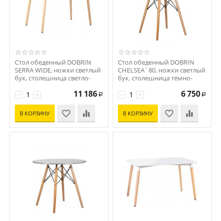
Стол обеденный DOBRIN
Стол обеденный DOBRIN
SERRA WIDE, ножки светлый
CHELSEA`80, ножки светлый
бук, столешница светло-
бук, столешница тёмно-
серая
серый (GR-04)
11 186
6 750
Код: D0000000000000010394
−
+
Код: D0000000000000004228
−
+
Р
Р
В КОРЗИНУ
В КОРЗИНУ