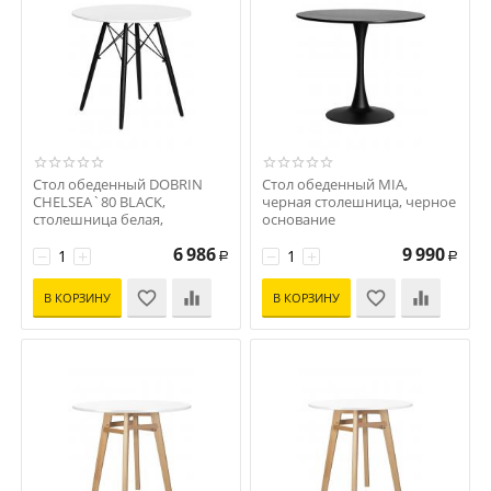
Стол обеденный DOBRIN
Стол обеденный MIA,
CHELSEA`80 BLACK,
черная столешница, черное
столешница белая,
основание
основание черное
Код: D0000000000000011880
6 986
9 990
Код: D0000000000000011878
−
+
−
+
Р
Р
В КОРЗИНУ
В КОРЗИНУ