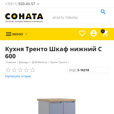
+7(911)
920-43-57





0

МЕНЮ

Кухня Тренто Шкаф нижний С
600
Главная
/
Бренды
/
ДСВ Мебель
/
Кухня Тренто
/
КОД:
S-16218
Написать отзыв