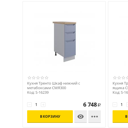
Кухня Тренто Шкаф нижний с
Кухня Т
метабоксами СМЯ300
ящика С
Код: S-16239
Код: S-1
6 748
−
+
−
Р


В КОРЗИНУ
В