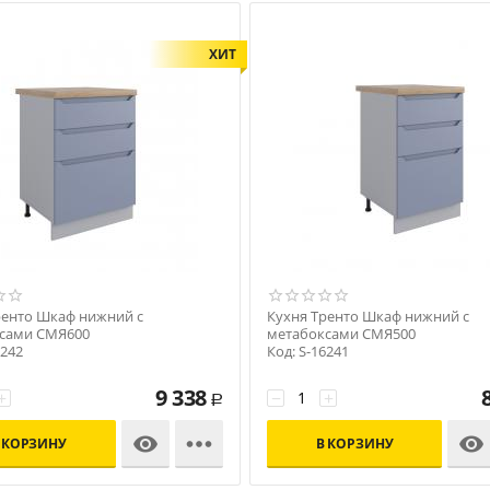
ХИТ
ренто Шкаф нижний с
Кухня Тренто Шкаф нижний с
сами СМЯ600
метабоксами СМЯ500
6242
Код: S-16241
9 338
+
−
+
Р



 КОРЗИНУ
В КОРЗИНУ