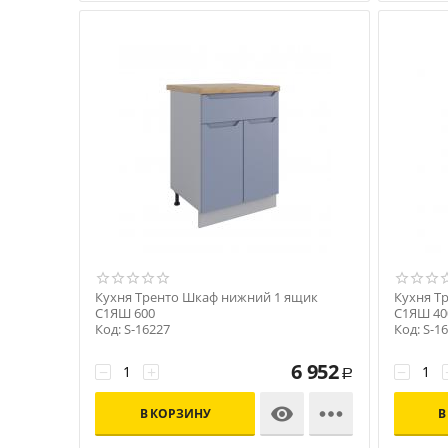
Кухня Тренто Шкаф нижний 1 ящик
Кухня Т
С1ЯШ 600
С1ЯШ 40
Код: S-16227
Код: S-1
6 952
−
+
−
Р


В КОРЗИНУ
В