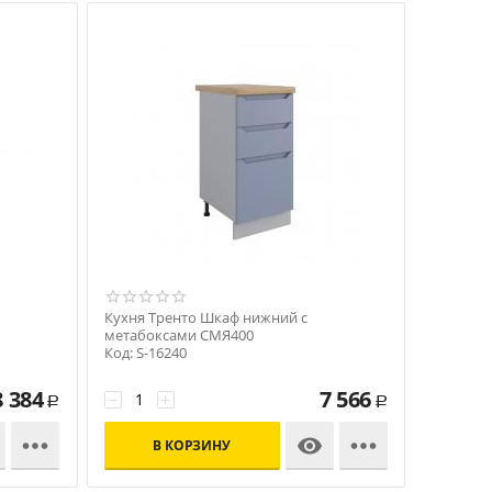
Кухня Тренто Шкаф нижний с
метабоксами СМЯ400
Код: S-16240
8 384
7 566
−
+
Р
Р



В КОРЗИНУ