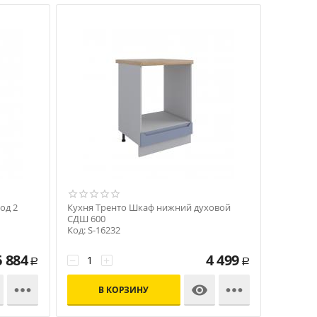
од 2
Кухня Тренто Шкаф нижний духовой
СДШ 600
Код: S-16232
6 884
4 499
−
+
Р
Р



В КОРЗИНУ