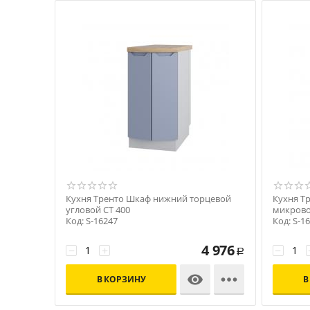
Кухня Тренто Шкаф нижний торцевой
Кухня Т
угловой СТ 400
микрово
Код: S-16247
Код: S-1
4 976
−
+
−
Р


В КОРЗИНУ
В