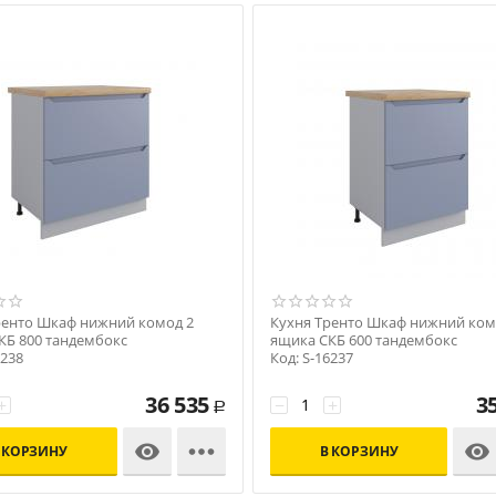
ренто Шкаф нижний комод 2
Кухня Тренто Шкаф нижний ком
КБ 800 тандембокс
ящика СКБ 600 тандембокс
6238
Код: S-16237
36 535
3
+
−
+
Р



 КОРЗИНУ
В КОРЗИНУ