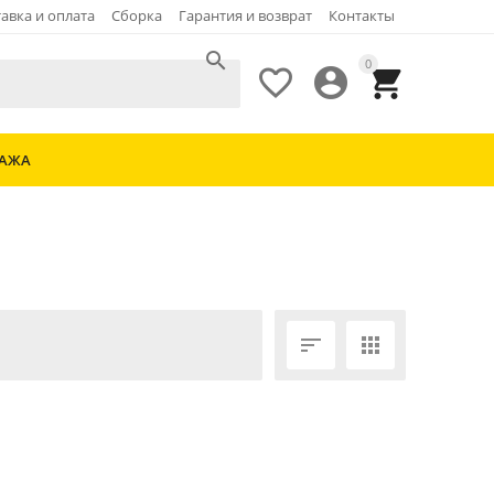
авка и оплата
Сборка
Гарантия и возврат
Контакты

0



ДАЖА

