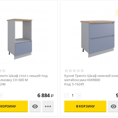
ренто Шкаф стол с нишей под
Кухня Тренто Шкаф нижний ком
лновку СН 600 М
метабоксами КМЯ800
6246
Код: S-16245
6 884
+
−
+
Р



 КОРЗИНУ
В КОРЗИНУ