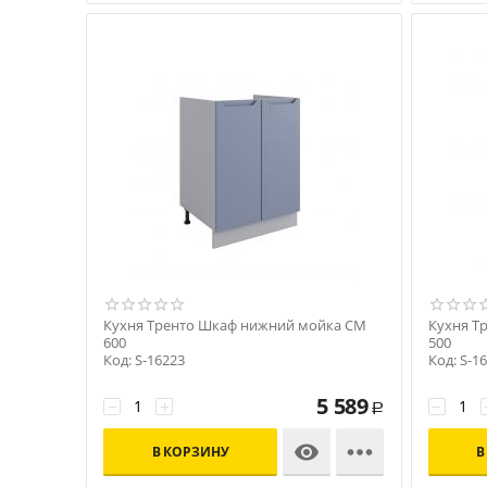
Кухня Тренто Шкаф нижний мойка СМ
Кухня Т
600
500
Код: S-16223
Код: S-1
5 589
−
+
−
Р


В КОРЗИНУ
В