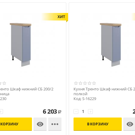
ХИТ
ренто Шкаф нижний СБ 200/2
Кухня Тренто Шкаф нижний СБ 2
ница
полкой
6230
Код: S-16229
6 203
+
−
+
Р



 КОРЗИНУ
В КОРЗИНУ