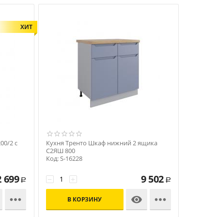
ХИТ
00/2 с
Кухня Тренто Шкаф нижний 2 ящикa
С2ЯШ 800
Код: S-16228
2 699
9 502
−
+
Р
Р



В КОРЗИНУ