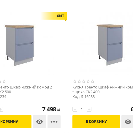
ХИТ
ренто Шкаф нижний комод 2
Кухня Тренто Шкаф нижний ком
К2 500
ящика СК2 400
6234
Код: S-16233
7 498
+
−
+
Р



 КОРЗИНУ
В КОРЗИНУ