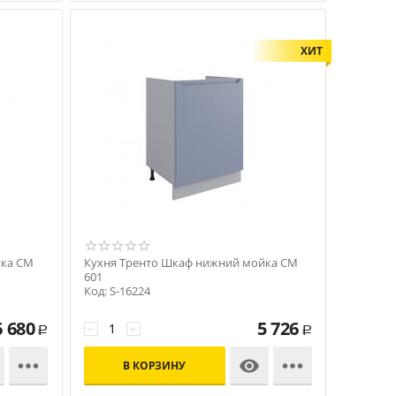
ХИТ
йка СМ
Кухня Тренто Шкаф нижний мойка СМ
601
Код: S-16224
6 680
5 726
−
+
Р
Р



В КОРЗИНУ