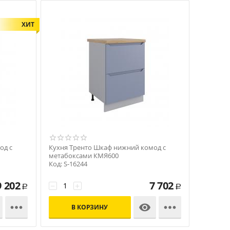
ХИТ
од с
Кухня Тренто Шкаф нижний комод с
метабоксами КМЯ600
Код: S-16244
9 202
7 702
−
+
Р
Р



В КОРЗИНУ