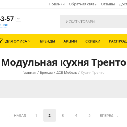
Новинки
Обратная связь
Отзывы
Дост
3-57

онок
ДЛЯ ОФИСА
БРЕНДЫ
АКЦИИ
СКИДКИ
РАСПРО

Модульная кухня Тренто
/
/
/
Кухня Тренто
Главная
Бренды
ДСВ Мебель
НАЗАД
1
2
3
4
5
ВПЕРЕД