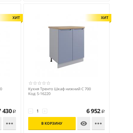
ХИТ
ХИТ
0
Кухня Тренто Шкаф нижний С 700
Код: S-16220
7 430
6 952
−
+
Р
Р



В КОРЗИНУ