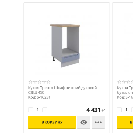
Кухня Тренто Шкаф нижний духовой
Кухня Т
СДШ 450
бутылоч
Код: S-16231
Код: S-1
4 431
−
+
−
Р


В КОРЗИНУ
В