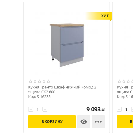
ХИТ
Кухня Тренто Шкаф нижний комод 2
Кухня Т
ящика СК2 600
ящика С
Код: S-16235
Код: S-1
9 093
−
+
−
Р


В КОРЗИНУ
В