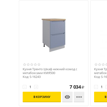
Кухня Тренто Шкаф нижний комод с
Кухня Т
метабоксами КМЯ500
метабок
Код: S-16243
Код: S-1
7 034
−
+
−
Р


В КОРЗИНУ
В