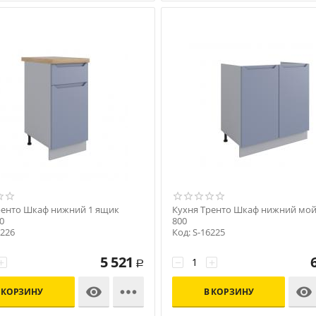
ренто Шкаф нижний 1 ящик
Кухня Тренто Шкаф нижний мо
0
800
6226
Код: S-16225
5 521
+
−
+
Р



 КОРЗИНУ
В КОРЗИНУ