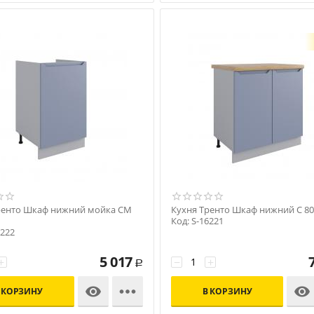
ренто Шкаф нижний мойка СМ
Кухня Тренто Шкаф нижний С 80
Код: S-16221
6222
5 017
+
−
+
Р



 КОРЗИНУ
В КОРЗИНУ