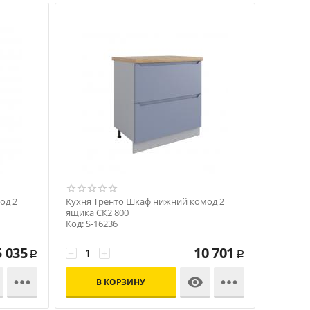
од 2
Кухня Тренто Шкаф нижний комод 2
ящика СК2 800
Код: S-16236
5 035
10 701
−
+
Р
Р



В КОРЗИНУ