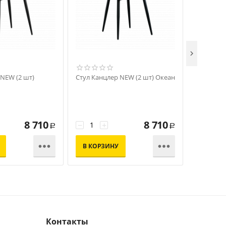

 NEW (2 шт)
Стул Канцлер NEW (2 шт) Океан
Стул Канц
Зеленый 
8 710
8 710
−
+
−
+
Р
Р


В КОРЗИНУ
В КОР
Контакты