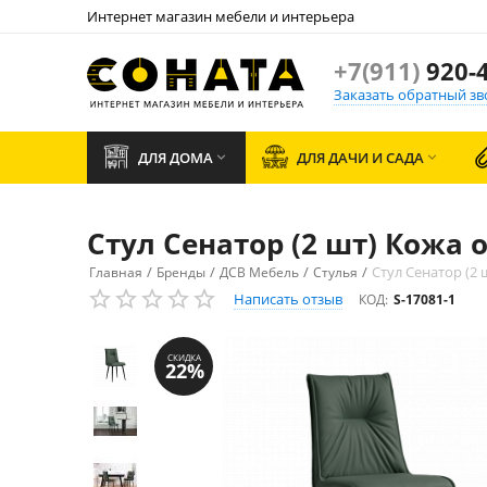
Интернет магазин мебели и интерьера
+7(911)
920-4
Заказать обратный зв
ДЛЯ ДОМА
ДЛЯ ДАЧИ И САДА


Стул Сенатор (2 шт) Кожа 
/
/
/
/
Стул Сенатор (2 
Главная
Бренды
ДСВ Мебель
Стулья
Написать отзыв
КОД:
S-17081-1
СКИДКА
22%