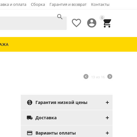
авка и оплата
Сборка
Гарантия и возврат
Контакты

0



ДАЖА
13
из
16

Гарантия низкой цены

Доставка

Варианты оплаты