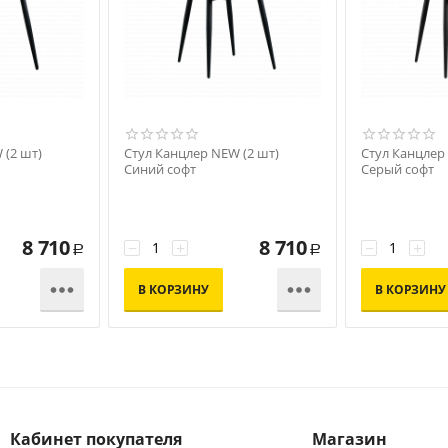
 (2 шт)
Стул Канцлер NEW (2 шт)
Стул Канцлер
Синий софт
Серый софт
8 710
8 710
−
+
−
+
Р
Р


В КОРЗИНУ
В КОРЗИНУ
Кабинет покупателя
Магазин