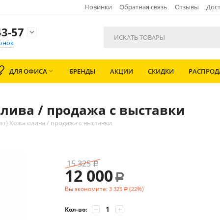
Новинки
Обратная связь
Отзывы
Дост
3-57

онок
ДЛЯ ОФИСА
БРЕНДЫ
АКЦИИ
СКИДКИ
РАСПРО

олива / продажа с выставки
шт) Кожа олива / продажа с выставки
15 325
Р
12 000
Р
Вы экономите:
(
%)
3 325
22
Р
−
+
Кол-во: