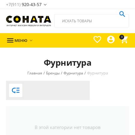
+7(911)
920-43-57





0

МЕНЮ

Фурнитура
/
/
/
Фурнитура
Главная
Бренды
Фурнитура

В этой категории нет товаров