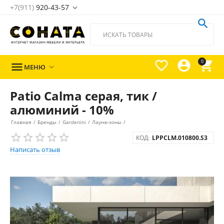
+7(911)
920-43-57





0

МЕНЮ

Patio Calma серая, тик /
алюминий - 10%
Главная
/
Бренды
/
Gardenini
/
Лаунж-зоны
/
КОД:
LPPCLM.010800.S3
Написать отзыв