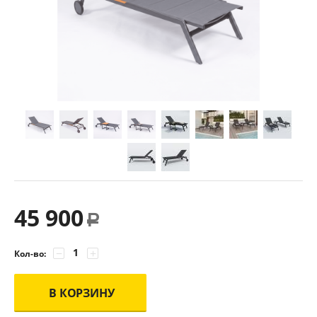
45 900
Р
−
+
Кол-во:
В КОРЗИНУ