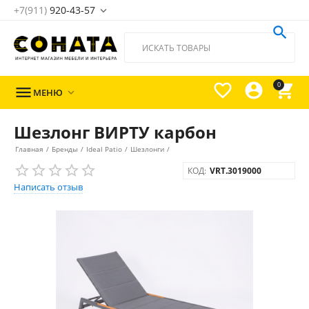
+7(911)
920-43-57





0

МЕНЮ

Шезлонг ВИРТУ карбон
Главная
/
Бренды
/
Ideal Patio
/
Шезлонги
/
КОД:
VRT.3019000
Написать отзыв