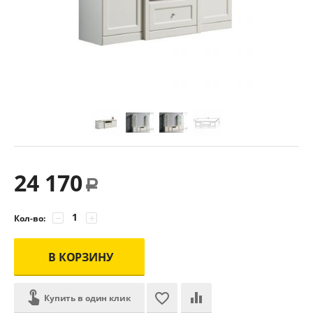
24 170
Р
−
+
Кол-во:
В КОРЗИНУ
Купить в один клик