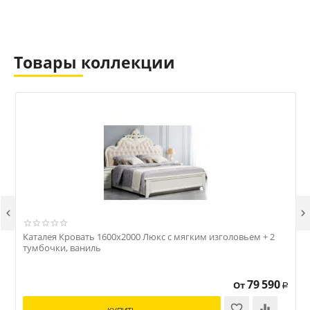
Товары коллекции


Каталея Кровать 1600x2000 Люкс с мягким изголовьем + 2
К
тумбочки, ваниль
79 590
От
Р