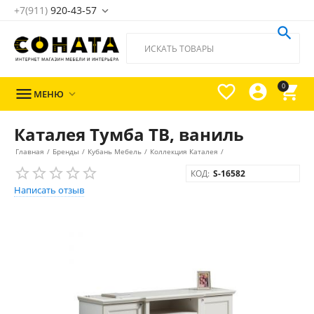
+7(911)
920-43-57





0

МЕНЮ

Каталея Тумба ТВ, ваниль
Главная
/
Бренды
/
Кубань Мебель
/
Коллекция Каталея
/
КОД:
S-16582
Написать отзыв