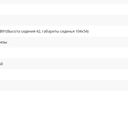
91(Высота сидения 42, габариты сиденья 104х54)
резы
ый