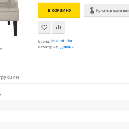
В КОРЗИНУ
Купить в один кл
Mak Interior
Бренд:
Категории:
Диваны
ия
трукции
r