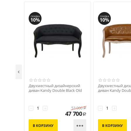
СКИДКА
СКИДКА
10%
10%

Двухместный дизайнерский
Двухместный диз
диван Kandy Double Black Old
диван Kandy Doub
−
+
−
+
53 000
Р
47 700
Р

В КОРЗИНУ
В КОРЗИНУ