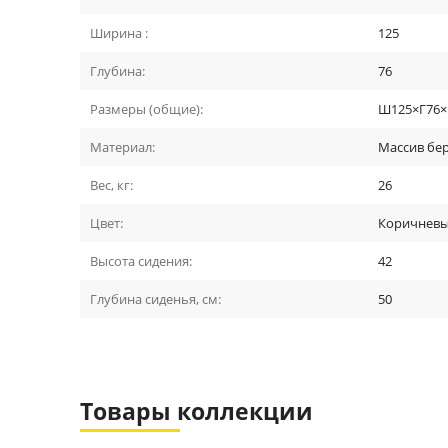
Ширина :
125
Глубина:
76
Размеры (общие):
Ш125×Г76×В
Материал:
Массив бе
Вес, кг:
26
Цвет:
Коричнев
Высота сидения:
42
Глубина сиденья, см:
50
Товары коллекции