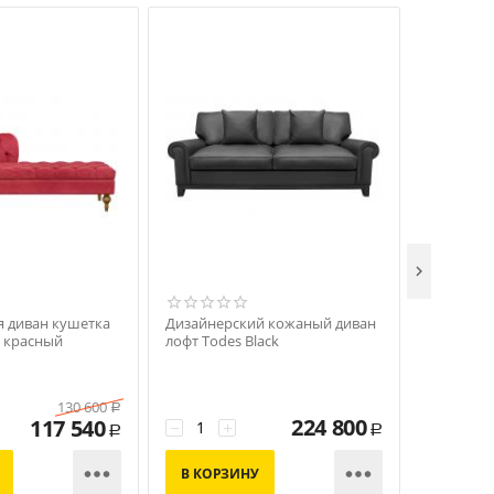

 диван кушетка
Дизайнерский кожаный диван
Комплект
т красный
лофт Todes Black
ракушка P
130 600
Р
224 800
117 540
−
+
−
+
Р
Р


В КОРЗИНУ
В КОР