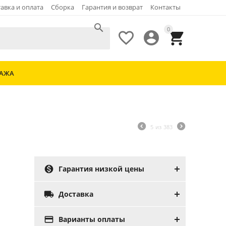
авка и оплата
Сборка
Гарантия и возврат
Контакты

0



ДАЖА
5
из
383

Гарантия низкой цены

Доставка

Варианты оплаты