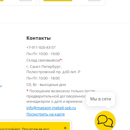
Контакты
+7-911-920-43-57
Пн-Пт: 10:00 - 19:00
Склад самовывоза
*
:
г. Санкт-Петербург,
Полюстровский пр. д.60 лит. Р
Пн-Пт: 10:00 - 18:00
Сб, Вс - выходные дни
ы
*
Посещение возможно только после
предварительной договорённости с
Мы в сети
менеджером о дате и времени.
info@magazin-mebeli-spb.ru
Посмотреть на карте
×
 Не является публичной офертой.
и (cookies). Продолжая его