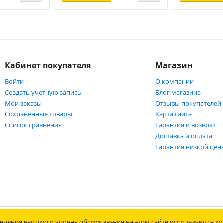
Кабинет покупателя
Магазин
Войти
О компании
Создать учетную запись
Блог магазина
Мои заказы
Отзывы покупателей
Сохраненные товары
Карта сайта
Список сравнения
Гарантия и возврат
Доставка и оплата
Гарантия низкой цен
защищены. Информация сайта защищена законом об авторских правах.
ечения высокого уровня обслуживания на этом сайте используются кук