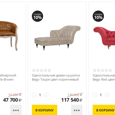
СКИДКА
СКИДКА
10%
10%
айнерский
Односпальная диван кушетка
Односпальная
le Brown
Bego Taupe цвет коричневый
Bego Red цве
−
+
−
+
53 000
130 600
Р
Р
47 700
117 540
Р
Р


В КОРЗИНУ
В КОРЗИНУ