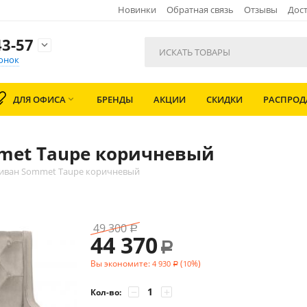
Новинки
Обратная связь
Отзывы
Дост
3-57

онок
ДЛЯ ОФИСА
БРЕНДЫ
АКЦИИ
СКИДКИ
РАСПРО

met Taupe коричневый
иван Sommet Taupe коричневый
49 300
Р
44 370
Р
Вы экономите:
(
%)
4 930
10
Р
−
+
Кол-во: