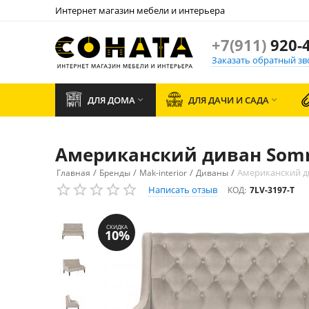
Интернет магазин мебели и интерьера
+7(911)
920-4
Заказать обратный зв
ДЛЯ ДОМА
ДЛЯ ДАЧИ И САДА


Американский диван Som
/
/
/
/
Американский д
Главная
Бренды
Mak-interior
Диваны
Написать отзыв
КОД:
7LV-3197-T
СКИДКА
10%