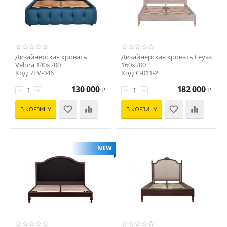
Дизайнерская кровать
Дизайнерская кровать Leysa
Velora 140х200
160х200
Код: 7LV-046
Код: C-011-2
130 000
182 000
−
+
−
+
Р
Р
В КОРЗИНУ
В КОРЗИНУ
NEW