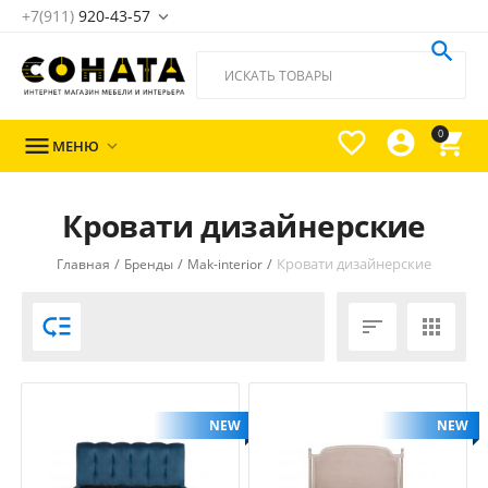
+7(911)
920-43-57





0

МЕНЮ

Кровати дизайнерские
/
/
/
Кровати дизайнерские
Главная
Бренды
Mak-interior



NEW
NEW