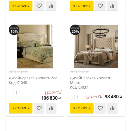
В КОРЗИНУ
В КОРЗИНУ
СКИДКА
СКИДКА
10%
20%
Дизайнерская кровать Zea
Дизайнерская кровать
Код: C-048
Melso
Код: C-037
−
+
118 700
Р
98 480
−
+
123 100
106 830
Р
Р
Р
В КОРЗИНУ
В КОРЗИНУ