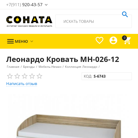
+7(911)
920-43-57





0

МЕНЮ

Леонардо Кровать МН-026-12
Главная
/
Бренды
/
Мебель-Неман
/
Коллекция Леонардо
/
КОД:
S-6743
Написать отзыв