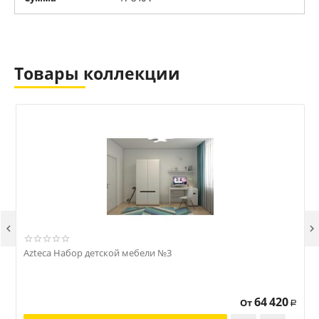
Товары коллекции


Azteca Набор детской мебели №3
A
64 420
От
Р