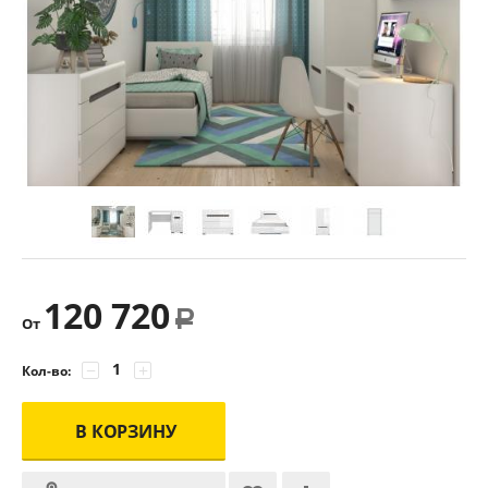
120 720
Р
От
−
+
Кол-во:
В КОРЗИНУ