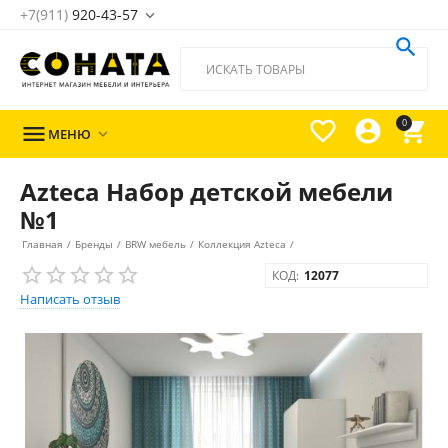
+7(911)
920-43-57





0

МЕНЮ

Azteca Набор детской мебели
№1
Главная
/
Бренды
/
BRW мебель
/
Коллекция Azteca
/
КОД:
12077
Написать отзыв