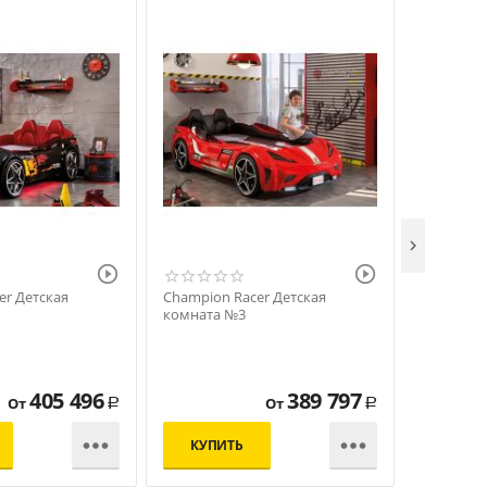



er Детская
Champion Racer Детская
Champion
комната №3
комната 
405 496
389 797
От
От
Р
Р


КУПИТЬ
КУПИ