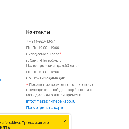
Контакты
+7-911-920-43-57
Пн-Пт: 10:00 - 19:00
Склад самовывоза
*
:
г. Санкт-Петербург,
Полюстровский пр. д.60 лит. Р
Пн-Пт: 10:00 - 18:00
Сб, Вс - выходные дни
ы
*
Посещение возможно только после
предварительной договорённости с
менеджером о дате и времени.
info@magazin-mebeli-spb.ru
Посмотреть на карте
×
 Не является публичной офертой.
и (cookies). Продолжая его
НЯТЬ