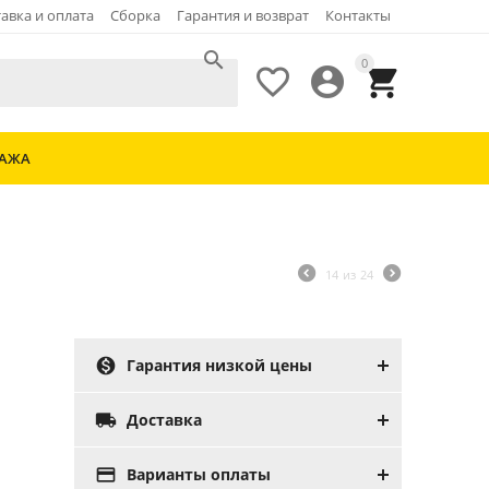
авка и оплата
Сборка
Гарантия и возврат
Контакты

0



ДАЖА
14
из
24

Гарантия низкой цены

Доставка

Варианты оплаты