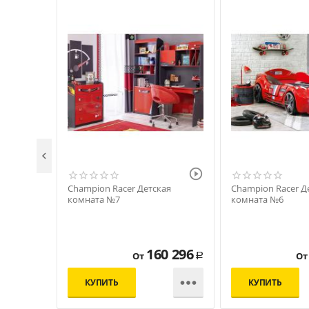


Champion Racer Детская
Champion Racer Д
комната №7
комната №6
160 296
От
От
Р

КУПИТЬ
КУПИТЬ