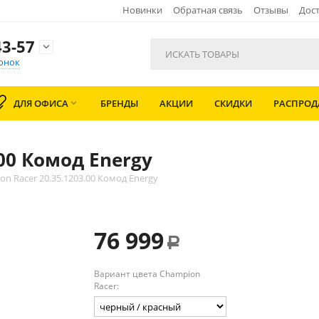
Новинки
Обратная связь
Отзывы
Дост
3-57

онок
ДЛЯ ОФИСА
БРЕНДЫ
АКЦИИ
СКИДКИ
РАСПРО

.00 Комод Energy
n Racer 20.35.1203.00 Комод Energy
76 999
Р
Вариант цвета Champion
Racer: