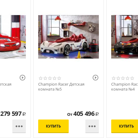


етская
Champion Racer Детская
Champion Rac
комната №5
комната №4
279 597
405 496
От
Р
Р


КУПИТЬ
КУПИТЬ