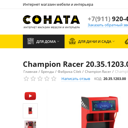
Интернет магазин мебели и интерьера
+7(911)
920-4
Заказать обратный зв
ДЛЯ ДОМА
ДЛЯ ДАЧИ И САДА


Champion Racer 20.35.1203
/
/
/
/
Champio
Главная
Бренды
Фабрика Cilek
Champion Racer
Написать отзыв
КОД:
20.35.1203.00