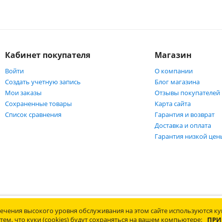
Кабинет покупателя
Магазин
Войти
О компании
Создать учетную запись
Блог магазина
Мои заказы
Отзывы покупателей
Сохраненные товары
Карта сайта
Список сравнения
Гарантия и возврат
Доставка и оплата
Гарантия низкой цен
защищены. Информация сайта защищена законом об авторских правах.
ечения высокого уровня обслуживания на этом сайте используются кук
Политика конфиденциальности обработки персональных данных
тем, что куки (cookies) будут сохраняться на вашем компьютере:
ПРИ