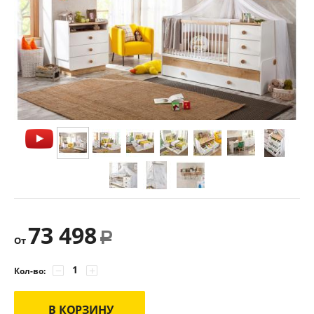
73 498
Р
От
−
+
Кол-во:
В КОРЗИНУ