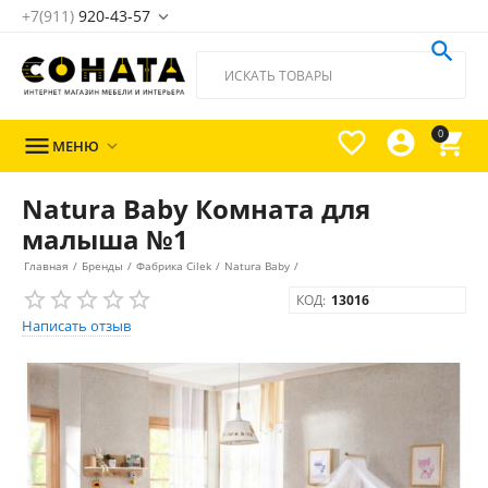
+7(911)
920-43-57





0

МЕНЮ

Natura Baby Комната для
малыша №1
Главная
/
Бренды
/
Фабрика Cilek
/
Natura Baby
/
КОД:
13016
Написать отзыв