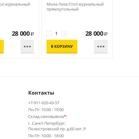
тол журнальный
Мона Лиза Стол журнальный
Мона Лиз
прямоугольный
мебели
28 000
28 000
−
+
Р
Р


В КОРЗИНУ
КУПИ
Контакты
+7-911-920-43-57
Пн-Пт: 10:00 - 19:00
Склад самовывоза
*
:
г. Санкт-Петербург,
Полюстровский пр. д.60 лит. Р
Пн-Пт: 10:00 - 18:00