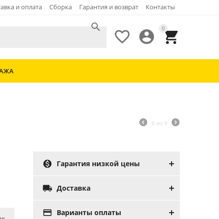
авка и оплата
Сборка
Гарантия и возврат
Контакты

0



ДАЖА
6
из
9

Гарантия низкой цены

Доставка

Варианты оплаты
ик