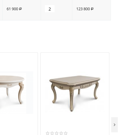
61 900
123 800
Р
Р
