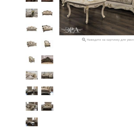

Наведите на картинку для уве