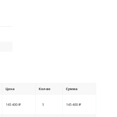
Цена
Кол-во
Сумма
145 400
145 400
Р
Р