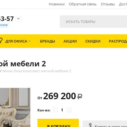
Новинки
Обратная связь
Отзывы
Дост
3-57

онок
ДЛЯ ОФИСА
БРЕНДЫ
АКЦИИ
СКИДКИ
РАСПРО

ой мебели 2
/
Мона Лиза Комплект мягкой мебели 2
269 200
Р
От
−
+
Кол-во:
В КОРЗИНУ
Купить в один кл