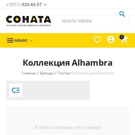
+7(911)
920-43-57





0

МЕНЮ

Коллекция Alhambra
/
/
/
Коллекция Alhambra
Главная
Бренды
Tetchair

В этой категории нет товаров