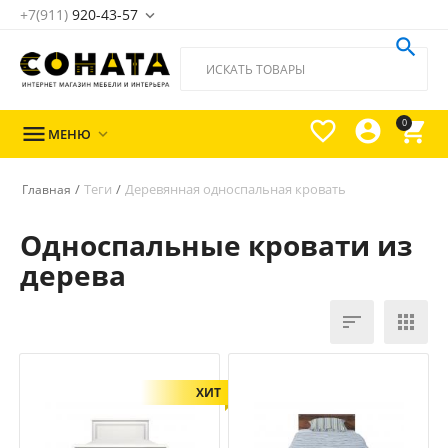
+7(911)
920-43-57





0

МЕНЮ

/
Теги
/
Деревянная односпальная кровать
Главная
Односпальные кровати из
дерева


ХИТ