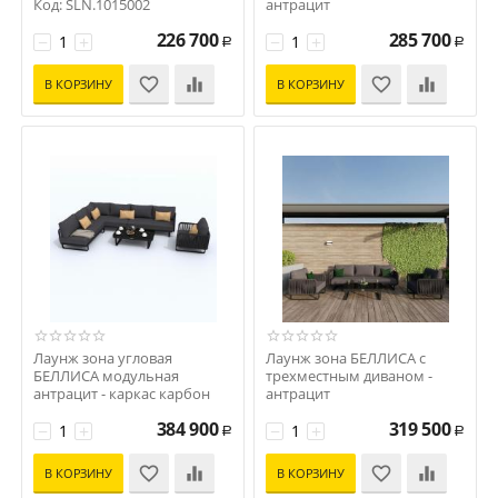
Код: SLN.1015002
антрацит
Код: EST.1015003
226 700
285 700
−
+
−
+
Р
Р
В КОРЗИНУ
В КОРЗИНУ
Лаунж зона угловая
Лаунж зона БЕЛЛИСА с
БЕЛЛИСА модульная
трехместным диваном -
антрацит - каркас карбон
антрацит
Код: BLS.1015004
Код: BLS.1015003
384 900
319 500
−
+
−
+
Р
Р
В КОРЗИНУ
В КОРЗИНУ