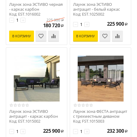
Лаунж зона ЭСТИВО черная
Лаунж зона ЭСТИВО
- каркас карбон
антрацит - белый каркас
Код: EST.1016002
Код: EST.1025002
−
+
225 900
Р
225 900
−
+
180 720
Р
Р
В КОРЗИНУ
В КОРЗИНУ
Лаунж зона ЭСТИВО
Лаунж зона ФЕСТА антрацит
антрацит - каркас карбон
с трехместным диваном
Код: EST.1015002
Код: FST.1015003
225 900
232 300
−
+
−
+
Р
Р