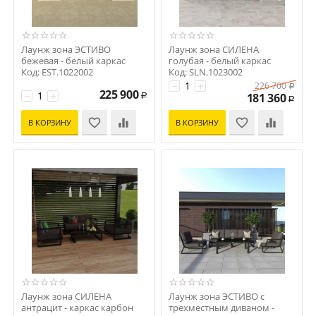
Лаунж зона ЭСТИВО
Лаунж зона СИЛЕНА
бежевая - белый каркас
голубая - белый каркас
Код: EST.1022002
Код: SLN.1023002
−
+
226 700
Р
225 900
−
+
181 360
Р
Р
В КОРЗИНУ
В КОРЗИНУ
Лаунж зона СИЛЕНА
Лаунж зона ЭСТИВО с
антрацит - каркас карбон
трехместным диваном -