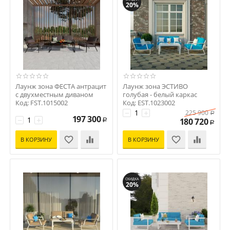
20%
Лаунж зона ФЕСТА антрацит
Лаунж зона ЭСТИВО
с двухместным диваном
голубая - белый каркас
Код: FST.1015002
Код: EST.1023002
−
+
225 900
Р
197 300
−
+
180 720
Р
Р
В КОРЗИНУ
В КОРЗИНУ
СКИДКА
20%