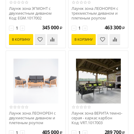
Лаунж зона ЭГМОНТ с
Лаунж зона ЛЕОНОРЕН с
двухместным диваном
трехместным диваном и
Код: EGM.1017002
плетеным роупом
Код: LEO.1037003
345 000
463 300
−
+
−
+
Р
Р
В КОРЗИНУ
В КОРЗИНУ
Лаунж зона ЛЕОНОРЕН с
Лаунж зона ВЕРИТА темно-
двухместным диваном и
серая - каркас карбон
плетеным роупом
Код: VRT.1017003
Код: LEO.1037002
405 000
289 700
−
+
−
+
Р
Р