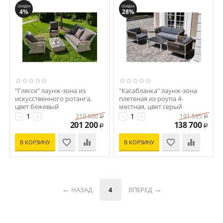
СКИДКА
СКИДКА
4%
28%
"Гляссе" лаунж-зона из
"Касабланка" лаунж-зона
искусственного ротанга,
плетеная из роупа 4-
цвет бежевый
местная, цвет серый
Код: УТ-00007723
Код: УТ-00007286
−
+
−
+
210 600
191 595
Р
Р
201 200
138 700
Р
Р
В КОРЗИНУ
В КОРЗИНУ
НАЗАД
4
ВПЕРЕД