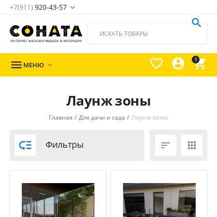
+7(911)
920-43-57





0

МЕНЮ

Лаунж зоны
/
/
Лаунж зоны
Главная
Для дачи и сада

Фильтры

