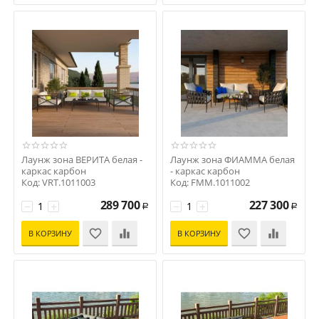
Лаунж зона ВЕРИТА белая -
Лаунж зона ФИАММА белая
каркас карбон
- каркас карбон
Код: VRT.1011003
Код: FMM.1011002
289 700
227 300
−
+
−
+
Р
Р
В КОРЗИНУ
В КОРЗИНУ