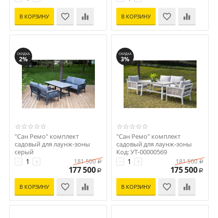
В КОРЗИНУ
В КОРЗИНУ
СКИДКА
СКИДКА
2%
3%
"Сан Ремо" комплект
"Сан Ремо" комплект
садовый для лаунж-зоны
садовый для лаунж-зоны
серый
Код: УТ-00000569
Код: УТ-00007750
−
+
−
+
181 500
181 500
Р
Р
177 500
175 500
Р
Р
В КОРЗИНУ
В КОРЗИНУ