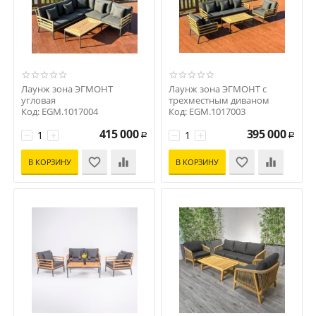
Лаунж зона ЭГМОНТ
Лаунж зона ЭГМОНТ с
угловая
трехместным диваном
Код: EGM.1017004
Код: EGM.1017003
415 000
395 000
−
+
−
+
Р
Р
В КОРЗИНУ
В КОРЗИНУ