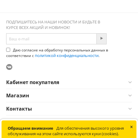
ПОДПИШИТЕСЬ НА НАШИ НОВОСТИ И БУДЬТЕ В
КУРСЕ ВСЕХ АКЦИЙ И НОВИНОК!
Даю согласие на обработку персональных данных в
политикой конфиденциальности
соответствии с
.
Кабинет покупателя
Магазин
Контакты
×
© 2012-2026 Соната. Все права защищены. Информация сайта
Обращаем внимание
Для обеспечения высокого уровня
защищена законом об авторских правах. Не является
обслуживания на этом сайте используются куки (cookies).
публичной офертой.