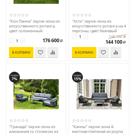
"Кон Панна" лаунж-зона из
"Асти" лаунж-зона из
искусственного ротанга,
искусственного ротанга на 4
цвет соломенный
персоны, цвет бежевый
Код: УТ-00002175
Код: УТ-00002173
−
+
148 100
Р
176 600
−
+
144 100
Р
Р
В КОРЗИНУ
В КОРЗИНУ
СКИДКА
СКИДКА
7%
15%
"Гранада" лаунж-зона из
"Канны" лаунж-зона 4-
алюминия со столиком из
местная плетеная из роупа