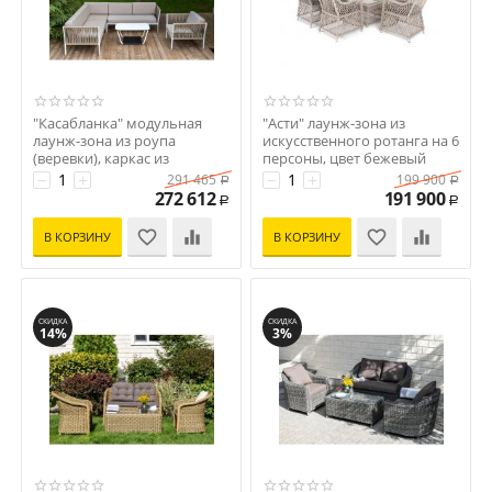
"Касабланка" модульная
"Асти" лаунж-зона из
лаунж-зона из роупа
искусственного ротанга на 6
(веревки), каркас из
персоны, цвет бежевый
алюминия
Код: УТ-00003476
−
+
−
+
291 465
199 900
Р
Р
Код: УТ-00003547
272 612
191 900
Р
Р
В КОРЗИНУ
В КОРЗИНУ
СКИДКА
СКИДКА
14%
3%