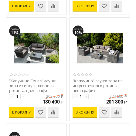
В КОРЗИНУ
В КОРЗИНУ
СКИДКА
СКИДКА
11%
10%
"Капучино Сингл" лаунж-
"Капучино" лаунж-зона из
зона из искусственного
искусственного ротанга,
ротанга, цвет графит
цвет графит
Код: УТ-00002202
Код: УТ-00002201
−
+
−
+
202 600
224 600
Р
Р
180 400
201 800
Р
Р
В КОРЗИНУ
В КОРЗИНУ
СКИДКА