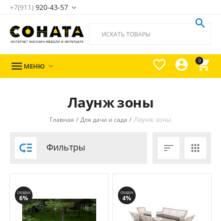
+7(911)
920-43-57





0

МЕНЮ

Лаунж зоны
/
/
Лаунж зоны
Главная
Для дачи и сада

Фильтры


СКИДКА
СКИДКА
6%
4%