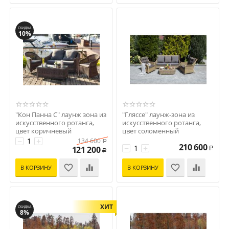
СКИДКА
10%
"Кон Панна С" лаунж зона из
"Гляссе" лаунж-зона из
искусственного ротанга,
искусственного ротанга,
цвет коричневый
цвет соломенный
Код: УТ-00000285
Код: УТ-00000030
−
+
134 600
Р
210 600
−
+
121 200
Р
Р
В КОРЗИНУ
В КОРЗИНУ
ХИТ
СКИДКА
8%