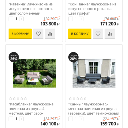
"Равенна" лаунж-зона из
"Кон Панна" лаунж-зона из
искусственного ротанга,
искусственного ротанга,
цвет соломенный
цвет графит
Код: УТ-00003180
Код: УТ-00003177
−
+
−
+
120 200
176 600
Р
Р
103 800
171 200
Р
Р
В КОРЗИНУ
В КОРЗИНУ
СКИДКА
СКИДКА
26%
28%
"Касабланка" лаунж-зона
"Канны" лаунж-зона 5-
плетеная из роупа 4-
местная плетеная из роупа
местная, цвет серо-
(веревки), цвет темно-серый
коричневый
Код: УТ-00002386
−
+
−
+
188 293
221 137
Р
Р
Код: УТ-00002445
140 100
159 700
Р
Р