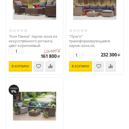
"Кон Панна" лаунж-зона из
"Лунго"
искусственного ротанга,
трансформирующаяся
цвет коричневый
лаунж-зона из
Код: 00-00000058
искусственного ротанга,
−
+
176 600
Р
232 300
цвет соломенный
−
+
161 800
Р
Р
Код: 00-00000047
В КОРЗИНУ
В КОРЗИНУ
СКИДКА
9%