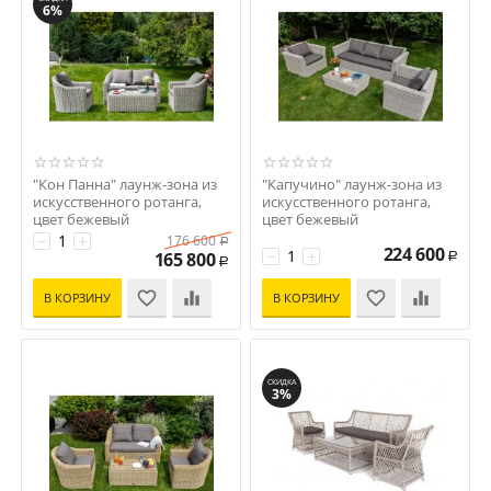
6%
"Кон Панна" лаунж-зона из
"Капучино" лаунж-зона из
искусственного ротанга,
искусственного ротанга,
цвет бежевый
цвет бежевый
Код: УТ-00002196
Код: УТ-00002192
−
+
176 600
Р
224 600
−
+
165 800
Р
Р
В КОРЗИНУ
В КОРЗИНУ
СКИДКА
3%