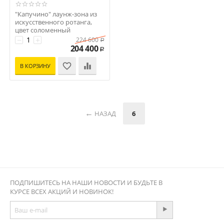
"Капучино" лаунж-зона из
искусственного ротанга,
цвет соломенный
Код: 00-00000045
−
+
224 600
Р
204 400
Р
В КОРЗИНУ
НАЗАД
6
ПОДПИШИТЕСЬ НА НАШИ НОВОСТИ И БУДЬТЕ В
КУРСЕ ВСЕХ АКЦИЙ И НОВИНОК!