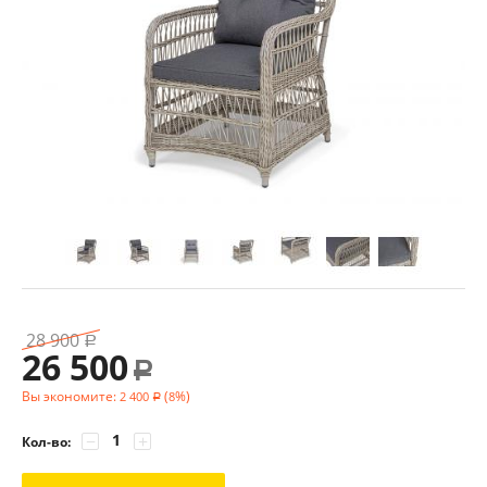
28 900
Р
26 500
Р
Вы экономите:
(
%)
2 400
8
Р
−
+
Кол-во: