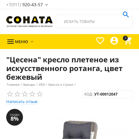
+7(911)
920-43-57





0

МЕНЮ

"Цесена" кресло плетеное из
искусственного ротанга, цвет
бежевый
Главная
/
Бренды
/
4SiS
/
Кресла и стулья
/
КОД:
УТ-00012047
Написать отзыв
СКИДКА
8%