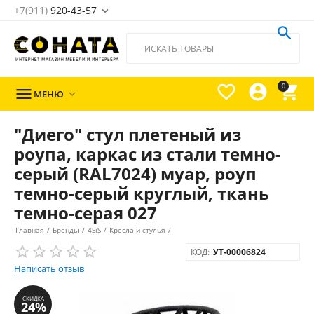
+7(911)
920-43-57





0

МЕНЮ

"Диего" стул плетеный из
роупа, каркас из стали темно-
серый (RAL7024) муар, роуп
темно-серый круглый, ткань
темно-серая 027
Главная
/
Бренды
/
4SiS
/
Кресла и стулья
/
КОД:
УТ-00006824
Написать отзыв
СКИДКА
24%