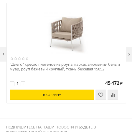


"Диего" кресло плетеное из роупа, каркас алюминий белый
"
муар, роуп бежевый круглый, ткань бежевая 15052
з
45 472
−
+
Р
В КОРЗИНУ
ПОДПИШИТЕСЬ НА НАШИ НОВОСТИ И БУДЬТЕ В