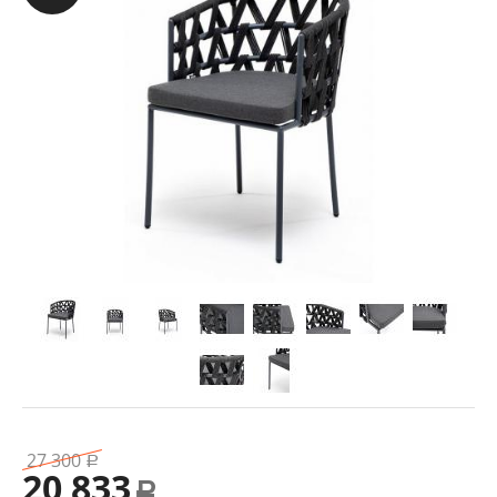
27 300
Р
20 833
Р