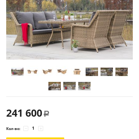
241 600
Р
−
+
Кол-во: