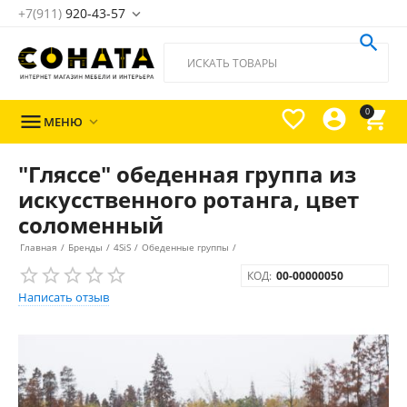
+7(911)
920-43-57





0

МЕНЮ

"Гляссе" обеденная группа из
искусственного ротанга, цвет
соломенный
Главная
/
Бренды
/
4SiS
/
Обеденные группы
/
КОД:
00-00000050
Написать отзыв