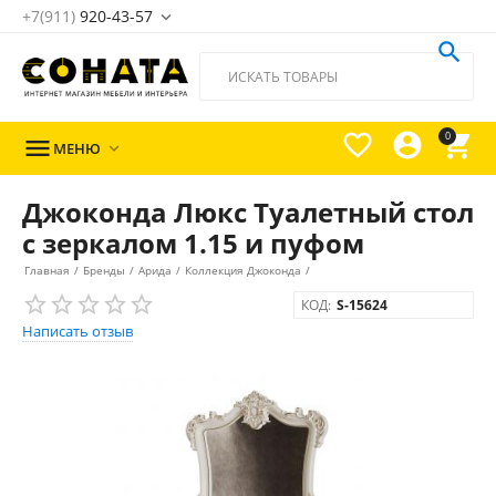
+7(911)
920-43-57





0

МЕНЮ

Джоконда Люкс Туалетный стол
с зеркалом 1.15 и пуфом
Главная
/
Бренды
/
Арида
/
Коллекция Джоконда
/
КОД:
S-15624
Написать отзыв