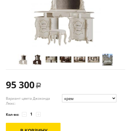
95 300
Р
Вариант цвета Джоконда
Люкс:
−
+
Кол-во:
В КОРЗИНУ