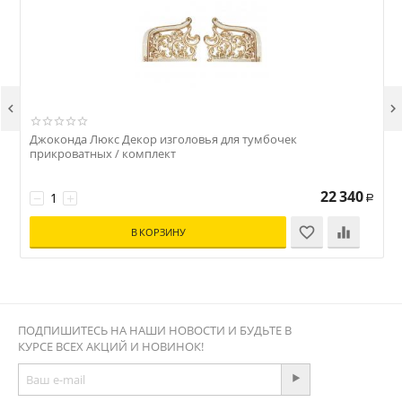


Джоконда Люкс Декор изголовья для тумбочек
Д
прикроватных / комплект
22 340
−
+
Р
В КОРЗИНУ
ПОДПИШИТЕСЬ НА НАШИ НОВОСТИ И БУДЬТЕ В
КУРСЕ ВСЕХ АКЦИЙ И НОВИНОК!