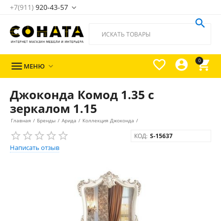
+7(911)
920-43-57





0

МЕНЮ

Джоконда Комод 1.35 с
зеркалом 1.15
Главная
/
Бренды
/
Арида
/
Коллекция Джоконда
/
КОД:
S-15637
Написать отзыв