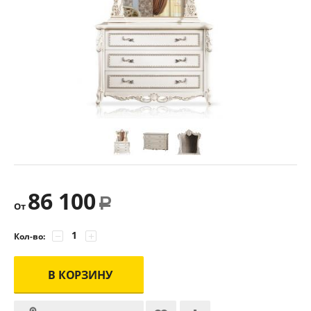
86 100
Р
От
−
+
Кол-во:
В КОРЗИНУ