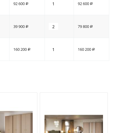
92 600
92 600
Р
Р
39 900
79 800
Р
Р
160 200
160 200
Р
Р