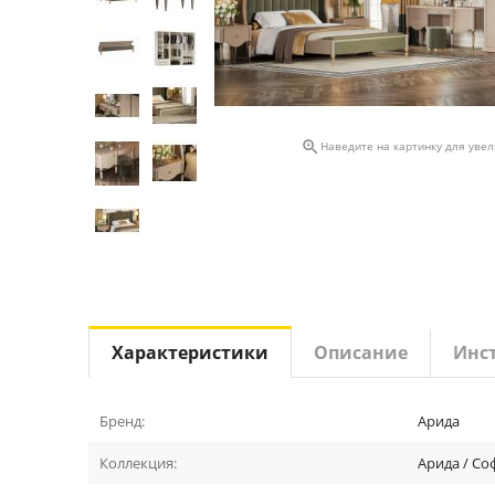

Наведите на картинку для уве
Характеристики
Описание
Инс
Бренд:
Арида
Коллекция:
Арида / Со