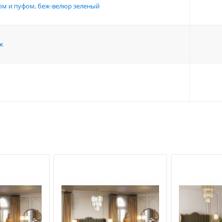
лом и пуфом, беж-велюр зеленый
ж