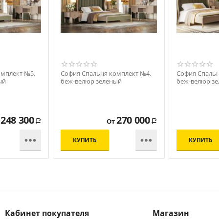
омплект №5,
София Спальня комплект №4,
София Спальн
ый
беж-велюр зеленый
беж-велюр з
248 300
270 000
От
Р
Р


КУПИТЬ
КУПИТЬ
Кабинет покупателя
Магазин