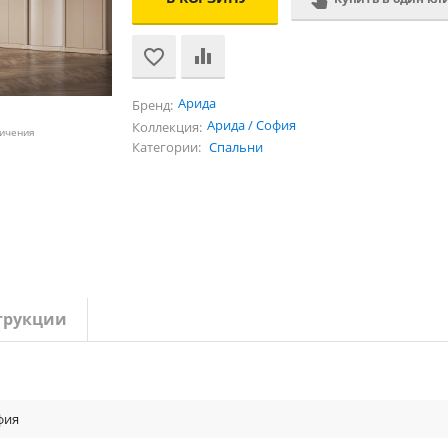
Арида
Бренд:
Арида / София
Коллекция:
личения
Категории:
Спальни
трукции
фия