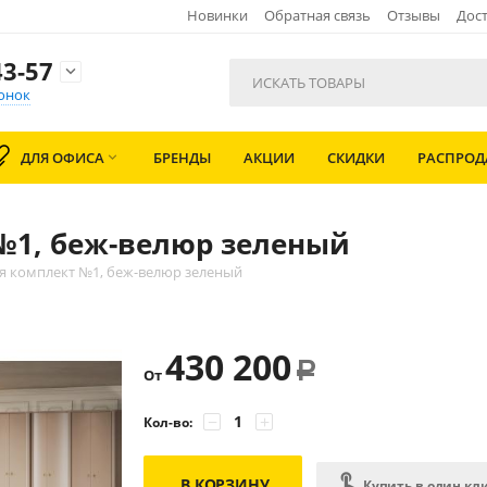
Новинки
Обратная связь
Отзывы
Дост
3-57

онок
ДЛЯ ОФИСА
БРЕНДЫ
АКЦИИ
СКИДКИ
РАСПРО

№1, беж-велюр зеленый
я комплект №1, беж-велюр зеленый
430 200
Р
От
−
+
Кол-во:
В КОРЗИНУ
Купить в один кл