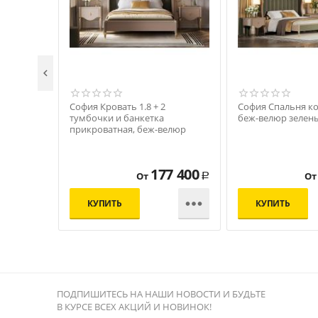

София Кровать 1.8 + 2
София Спальня к
тумбочки и банкетка
беж-велюр зелен
прикроватная, беж-велюр
зеленый
177 400
От
От
Р

КУПИТЬ
КУПИТЬ
ПОДПИШИТЕСЬ НА НАШИ НОВОСТИ И БУДЬТЕ
В КУРСЕ ВСЕХ АКЦИЙ И НОВИНОК!