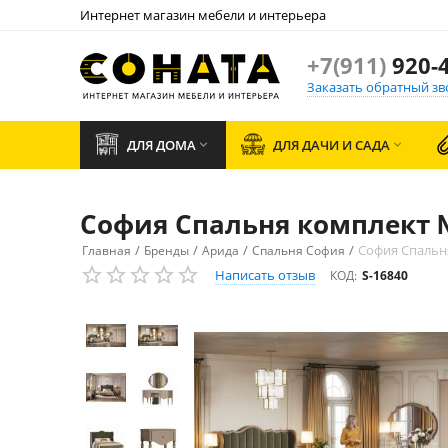
Интернет магазин мебели и интерьера
+7(911)
920-4
Заказать обратный зв
ДЛЯ ДОМА
ДЛЯ ДАЧИ И САДА


София Спальня комплект 
/
/
/
/
София Спальн
Главная
Бренды
Арида
Спальня София
Написать отзыв
КОД:
S-16840