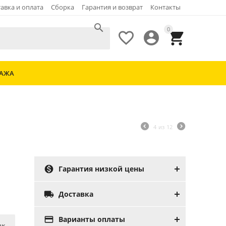
авка и оплата
Сборка
Гарантия и возврат
Контакты

0



ДАЖА
4
из
12

Гарантия низкой цены

Доставка

Варианты оплаты
ик