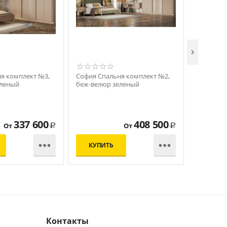

я комплект №3,
София Спальня комплект №2,
София Шк
еленый
беж-велюр зеленый
беж
337 600
408 500
−
+
От
От
Р
Р


КУПИТЬ
В КОР
Контакты