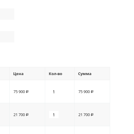
Цена
Кол-во
Сумма
75 900
75 900
Р
Р
21 700
21 700
Р
Р