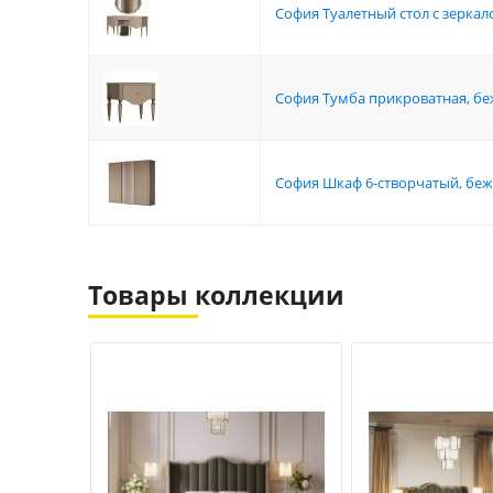
София Туалетный стол с зерка
София Тумба прикроватная, бе
София Шкаф 6-створчатый, беж
Товары коллекции