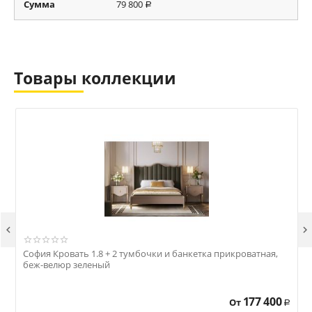
Сумма
79 800
Р
Товары коллекции


София Кровать 1.8 + 2 тумбочки и банкетка прикроватная,
беж-велюр зеленый
177 400
От
Р