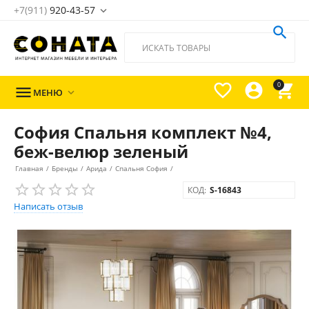
+7(911)
920-43-57





0

МЕНЮ

София Спальня комплект №4,
беж-велюр зеленый
Главная
/
Бренды
/
Арида
/
Спальня София
/
КОД:
S-16843
Написать отзыв