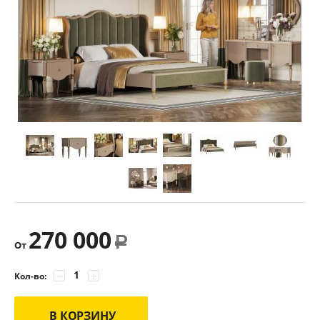
270 000
Р
От
−
+
Кол-во:
В КОРЗИНУ