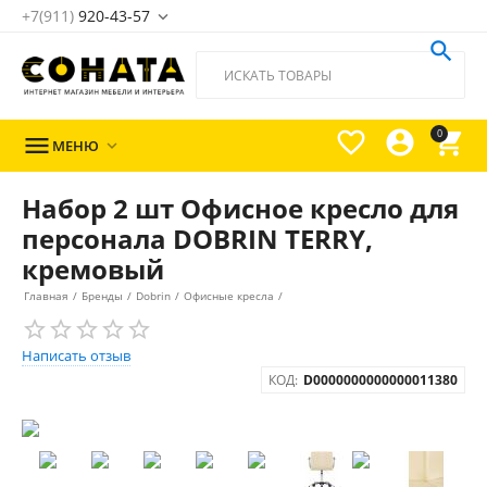
+7(911)
920-43-57





0

МЕНЮ

Набор 2 шт Офисное кресло для
персонала DOBRIN TERRY,
кремовый
Главная
/
Бренды
/
Dobrin
/
Офисные кресла
/
Написать отзыв
КОД:
D0000000000000011380