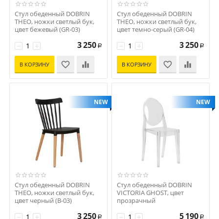
Стул обеденный DOBRIN
Стул обеденный DOBRIN
THEO, ножки светлый бук,
THEO, ножки светлый бук,
цвет бежевый (GR-03)
цвет темно-серый (GR-04)
Код: D0000000000000004807
Код: D0000000000000004806
3 250
3 250
−
+
−
+
Р
Р
В КОРЗИНУ
В КОРЗИНУ
NEW
NEW
Стул обеденный DOBRIN
Стул обеденный DOBRIN
THEO, ножки светлый бук,
VICTORIA GHOST, цвет
цвет черный (B-03)
прозрачный
Код: D0000000000000004805
Код: D0000000000000003454
3 250
5 190
−
+
−
+
Р
Р