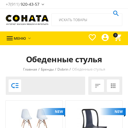
+7(911)
920-43-57





0

МЕНЮ

Обеденные стулья
/
/
/
Обеденные стулья
Главная
Бренды
Dobrin



NEW
NEW