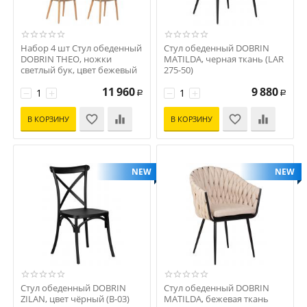
Набор 4 шт Стул обеденный
Стул обеденный DOBRIN
DOBRIN THEO, ножки
MATILDA, черная ткань (LAR
светлый бук, цвет бежевый
275-50)
(GR-03)
Код: D0000000000000011755
11 960
9 880
Код: D0000000000000012424
−
+
−
+
Р
Р
В КОРЗИНУ
В КОРЗИНУ
NEW
NEW
Стул обеденный DOBRIN
Стул обеденный DOBRIN
ZILAN, цвет чёрный (B-03)
MATILDA, бежевая ткань