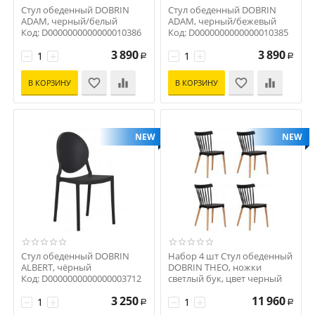
Стул обеденный DOBRIN
Стул обеденный DOBRIN
ADAM, черный/белый
ADAM, черный/бежевый
Код: D0000000000000010386
Код: D0000000000000010385
3 890
3 890
−
+
−
+
Р
Р
В КОРЗИНУ
В КОРЗИНУ
NEW
NEW
Стул обеденный DOBRIN
Набор 4 шт Стул обеденный
ALBERT, чёрный
DOBRIN THEO, ножки
Код: D0000000000000003712
светлый бук, цвет черный
(B-03)
3 250
11 960
−
+
Код: D0000000000000012427
−
+
Р
Р