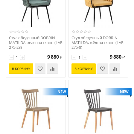
Стул обеденный DOBRIN
Стул обеденный DOBRIN
MATILDA, зеленая ткань (LAR
MATILDA, жёлтая ткань (LAR
275-23)
275-8)
Код: D0000000000000003645
Код: D0000000000000003643
9 880
9 880
−
+
−
+
Р
Р
В КОРЗИНУ
В КОРЗИНУ
NEW
NEW