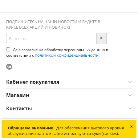
ПОДПИШИТЕСЬ НА НАШИ НОВОСТИ И БУДЬТЕ В
КУРСЕ ВСЕХ АКЦИЙ И НОВИНОК!
Даю согласие на обработку персональных данных в
политикой конфиденциальности
соответствии с
.
Кабинет покупателя
Магазин
Контакты
×
© 2012-2026 Соната. Все права защищены. Информация сайта
Обращаем внимание
Для обеспечения высокого уровня
защищена законом об авторских правах. Не является
обслуживания на этом сайте используются куки (cookies).
публичной офертой.