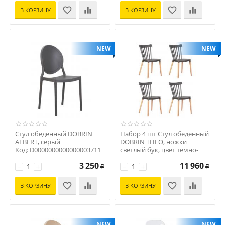
В КОРЗИНУ
В КОРЗИНУ
NEW
NEW
Стул обеденный DOBRIN
Набор 4 шт Стул обеденный
ALBERT, серый
DOBRIN THEO, ножки
Код: D0000000000000003711
светлый бук, цвет темно-
серый (GR-04)
3 250
11 960
−
+
Код: D0000000000000012426
−
+
Р
Р
В КОРЗИНУ
В КОРЗИНУ
NEW
NEW