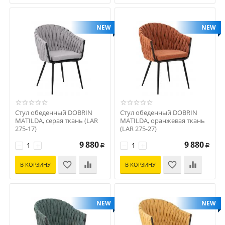
NEW
NEW
Стул обеденный DOBRIN
Стул обеденный DOBRIN
MATILDA, серая ткань (LAR
MATILDA, оранжевая ткань
275-17)
(LAR 275-27)
Код: D0000000000000003647
Код: D0000000000000003646
9 880
9 880
−
+
−
+
Р
Р
В КОРЗИНУ
В КОРЗИНУ
NEW
NEW