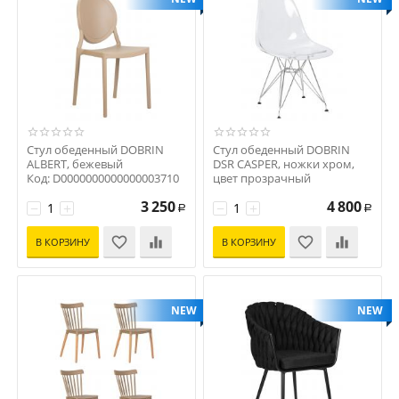
Стул обеденный DOBRIN
Стул обеденный DOBRIN
ALBERT, бежевый
DSR CASPER, ножки хром,
Код: D0000000000000003710
цвет прозрачный
Код: D0000000000000003704
3 250
4 800
−
+
−
+
Р
Р
В КОРЗИНУ
В КОРЗИНУ
NEW
NEW