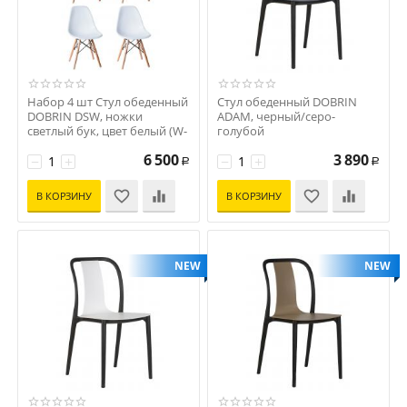
Набор 4 шт Стул обеденный
Стул обеденный DOBRIN
DOBRIN DSW, ножки
ADAM, черный/серо-
светлый бук, цвет белый (W-
голубой
02)
Код: D0000000000000010387
6 500
3 890
Код: D0000000000000010910
−
+
−
+
Р
Р
В КОРЗИНУ
В КОРЗИНУ
NEW
NEW