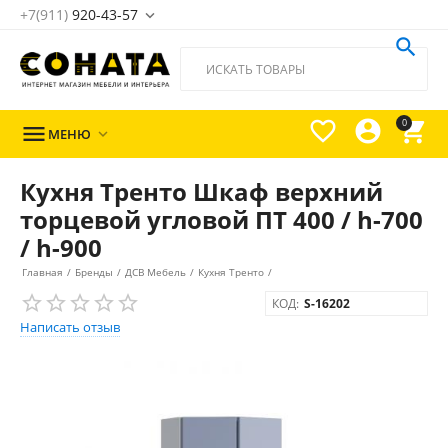
+7(911)
920-43-57





0

МЕНЮ

Кухня Тренто Шкаф верхний
торцевой угловой ПТ 400 / h-700
/ h-900
Главная
/
Бренды
/
ДСВ Мебель
/
Кухня Тренто
/
КОД:
S-16202
Написать отзыв