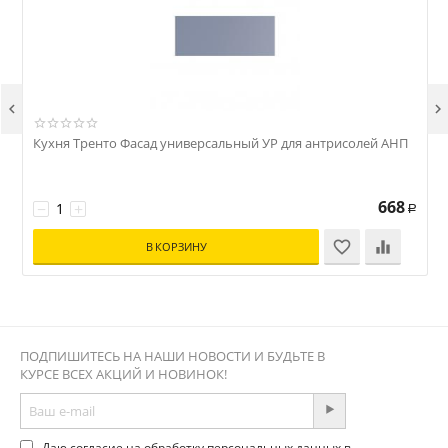


Кухня Тренто Фасад универсальный УР для антрисолей АНП
К
668
−
+
Р
В КОРЗИНУ
ПОДПИШИТЕСЬ НА НАШИ НОВОСТИ И БУДЬТЕ В
КУРСЕ ВСЕХ АКЦИЙ И НОВИНОК!
Даю согласие на обработку персональных данных в