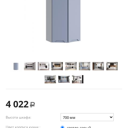
4 022
Р
Высота шкафа:
Цвет корпуса кухни :
светло-серый