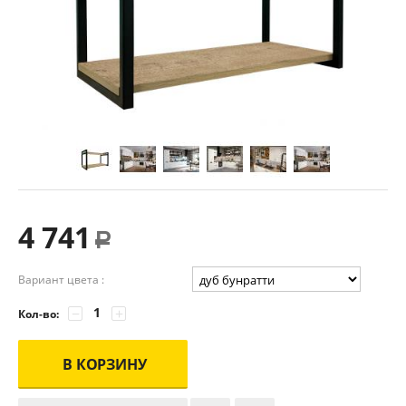
4 741
Р
Вариант цвета :
−
+
Кол-во:
В КОРЗИНУ