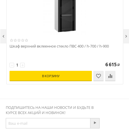


Шкаф верхний вклеенное стекло ПВС 400 / h-700 / h-900
Ш
6 615
−
+
Р
В КОРЗИНУ
ПОДПИШИТЕСЬ НА НАШИ НОВОСТИ И БУДЬТЕ В
КУРСЕ ВСЕХ АКЦИЙ И НОВИНОК!