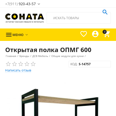
+7(911)
920-43-57





0

МЕНЮ

Открытая полка ОПМГ 600
Главная
/
Бренды
/
ДСВ Мебель
/
Общие модули для кухни
/
КОД:
S-14757
Написать отзыв