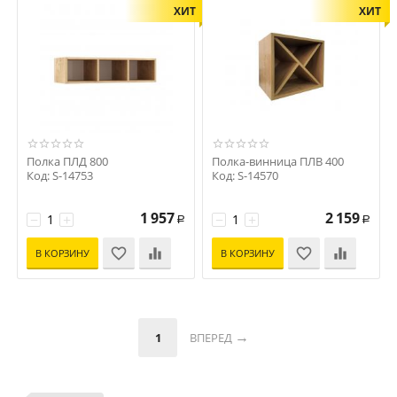
ХИТ
ХИТ
Полка ПЛД 800
Полка-винница ПЛВ 400
Код: S-14753
Код: S-14570
1 957
2 159
−
+
−
+
Р
Р
В КОРЗИНУ
В КОРЗИНУ
1
ВПЕРЕД