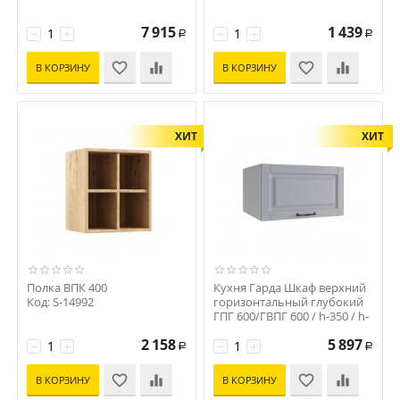
7 915
1 439
−
+
−
+
Р
Р
В КОРЗИНУ
В КОРЗИНУ
ХИТ
ХИТ
Полка ВПК 400
Кухня Гарда Шкаф верхний
Код: S-14992
горизонтальный глубокий
ГПГ 600/ГВПГ 600 / h-350 / h-
450
2 158
5 897
−
+
Код: 14943
−
+
Р
Р
В КОРЗИНУ
В КОРЗИНУ