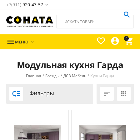
+7(911)
920-43-57





0

МЕНЮ

Модульная кухня Гарда
/
/
/
Кухня Гарда
Главная
Бренды
ДСВ Мебель

Фильтры

