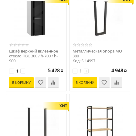
Шкаф верхний вклеенное
Металлическая опора МО
стекло ПВС 300 / h-700 / h-
380
900
Код: S-14997
Код: S-14998
5 428
4 948
−
+
−
+
Р
Р
В КОРЗИНУ
В КОРЗИНУ
ХИТ