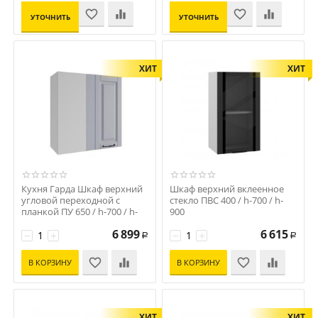
УТОЧНИТЬ
УТОЧНИТЬ
ЦЕНУ
ЦЕНУ
ХИТ
ХИТ
Кухня Гарда Шкаф верхний
Шкаф верхний вклеенное
угловой переходной с
стекло ПВС 400 / h-700 / h-
планкой ПУ 650 / h-700 / h-
900
900
Код: S-14999
6 899
6 615
Код: 15030
−
+
−
+
Р
Р
В КОРЗИНУ
В КОРЗИНУ
ХИТ
ХИТ