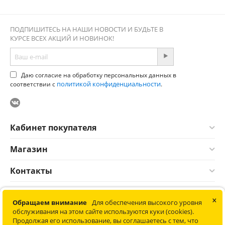
ПОДПИШИТЕСЬ НА НАШИ НОВОСТИ И БУДЬТЕ В
КУРСЕ ВСЕХ АКЦИЙ И НОВИНОК!
Даю согласие на обработку персональных данных в
политикой конфиденциальности
соответствии с
.
Кабинет покупателя
Магазин
Контакты
×
© 2012-2026 Соната. Все права защищены. Информация сайта
Обращаем внимание
Для обеспечения высокого уровня
защищена законом об авторских правах. Не является
обслуживания на этом сайте используются куки (cookies).
публичной офертой.
Продолжая его использование, вы соглашаетесь с тем, что