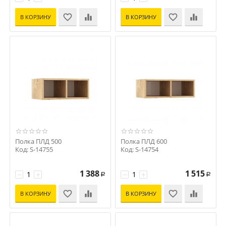
В КОРЗИНУ
В КОРЗИНУ
Полка ПЛД 500
Полка ПЛД 600
Код: S-14755
Код: S-14754
1 388
1 515
−
+
−
+
Р
Р
В КОРЗИНУ
В КОРЗИНУ