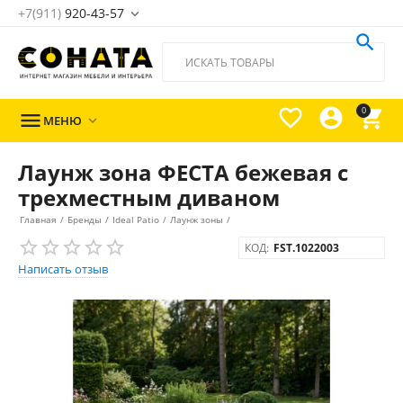
+7(911)
920-43-57





0

МЕНЮ

Лаунж зона ФЕСТА бежевая с
трехместным диваном
Главная
/
Бренды
/
Ideal Patio
/
Лаунж зоны
/
КОД:
FST.1022003
Написать отзыв