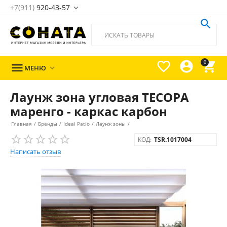
+7(911)
920-43-57





0

МЕНЮ

Лаунж зона угловая ТЕСОРА
маренго - каркас карбон
Главная
/
Бренды
/
Ideal Patio
/
Лаунж зоны
/
КОД:
TSR.1017004
Написать отзыв