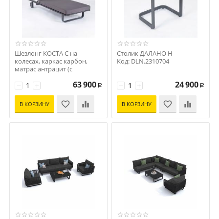
Шезлонг КОСТА С на
Столик ДАЛАНО Н
колесах, каркас карбон,
Код: DLN.2310704
матрас антрацит (с
подушкой)
63 900
24 900
Код: CST.3015001
−
+
−
+
Р
Р
В КОРЗИНУ
В КОРЗИНУ