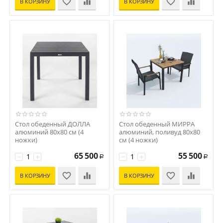
В КОРЗИНУ
В КОРЗИНУ
Стол обеденный ДОЛЛА
Стол обеденный МИРРА
алюминий 80х80 см (4
алюминий, поливуд 80х80
ножки)
см (4 ножки)
Код: DLL.2110408a
Код: MRR.2110508a
65 500
55 500
−
+
−
+
Р
Р
В КОРЗИНУ
В КОРЗИНУ