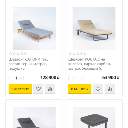
Шезлонг САПОРИ тик,
Шезлонг КОСТА С на
светло-серый матрас,
колесах, каркас карбон,
подушка
матрас бежевый (с
Код: SPR.3034000
подушкой)
128 900
63 900
−
+
Код: CST.3012001
−
+
Р
Р
В КОРЗИНУ
В КОРЗИНУ