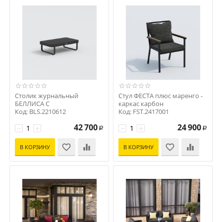
Столик журнальный
Стул ФЕСТА плюс маренго -
БЕЛЛИСА С
каркас карбон
Код: BLS.2210612
Код: FST.2417001
42 700
24 900
−
+
−
+
Р
Р
В КОРЗИНУ
В КОРЗИНУ