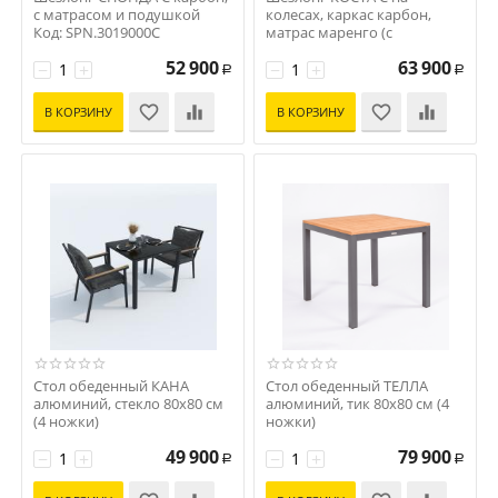
с матрасом и подушкой
колесах, каркас карбон,
Код: SPN.3019000C
матрас маренго (с
подушкой)
52 900
63 900
−
+
Код: CST.3017001
−
+
Р
Р
В КОРЗИНУ
В КОРЗИНУ
Стол обеденный КАНА
Стол обеденный ТЕЛЛА
алюминий, стекло 80x80 см
алюминий, тик 80x80 см (4
(4 ножки)
ножки)
Код: CAN.2110208a
Код: TLL.2110108a
49 900
79 900
−
+
−
+
Р
Р