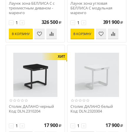
Лаунж зона БЕЛЛИСА С с
Лаунж зона угловая
трехместным диваном -
БЕЛЛИСА С модульная
маренго
маренго
Код: BLS.1017003S
Код: BLS.1017004S
326 500
391 900
−
+
−
+
Р
Р
В КОРЗИНУ
В КОРЗИНУ
ХИТ
Столик ДАЛАНО черный
Столик ДАЛАНО белый
Код: DLN.2310204
Код: DLN.2320304
17 900
17 900
−
+
−
+
Р
Р