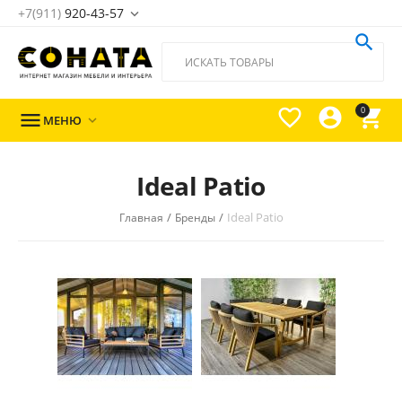
+7(911)
920-43-57





0

МЕНЮ

Ideal Patio
/
/
Ideal Patio
Главная
Бренды