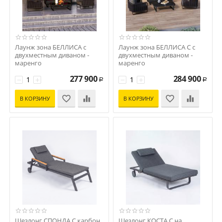
Лаунж зона БЕЛЛИСА с
Лаунж зона БЕЛЛИСА С с
двухместным диваном -
двухместным диваном -
маренго
маренго
Код: BLS.1017002
Код: BLS.1017002S
277 900
284 900
−
+
−
+
Р
Р
В КОРЗИНУ
В КОРЗИНУ
Шезлонг СПОНДА С карбон,
Шезлонг КОСТА С на