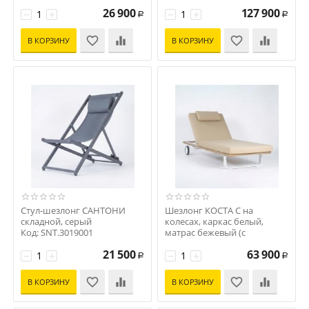
26 900
127 900
−
+
−
+
Р
Р
В КОРЗИНУ
В КОРЗИНУ
Стул-шезлонг САНТОНИ
Шезлонг КОСТА С на
складной, серый
колесах, каркас белый,
Код: SNT.3019001
матрас бежевый (с
подушкой)
21 500
63 900
−
+
Код: CST.3022001
−
+
Р
Р
В КОРЗИНУ
В КОРЗИНУ