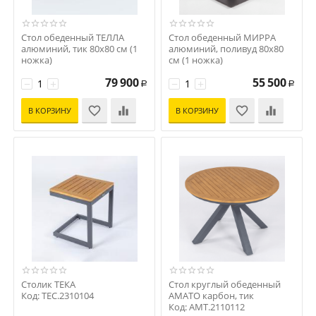
Стол обеденный ТЕЛЛА
Стол обеденный МИРРА
алюминий, тик 80x80 см (1
алюминий, поливуд 80х80
ножка)
см (1 ножка)
Код: TLL.2110108
Код: MRR.2110508
79 900
55 500
−
+
−
+
Р
Р
В КОРЗИНУ
В КОРЗИНУ
Столик TЕКА
Стол круглый обеденный
Код: TEC.2310104
AMATO карбон, тик
Код: AMT.2110112