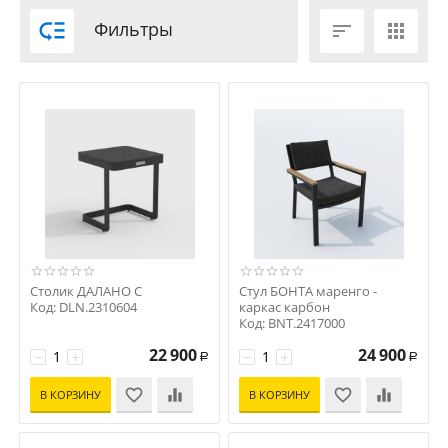

Фильтры


Столик ДАЛАНО С
Стул БОНТА маренго -
Код: DLN.2310604
каркас карбон
Код: BNT.2417000
22 900
24 900
−
+
−
+
Р
Р
В КОРЗИНУ
В КОРЗИНУ