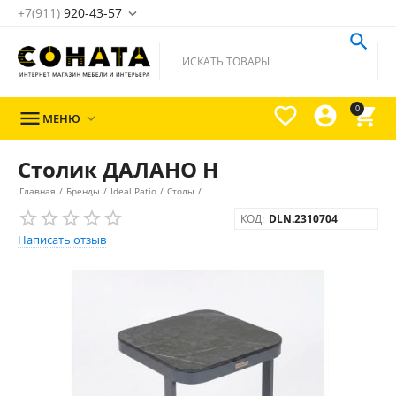
+7(911)
920-43-57





0

МЕНЮ

Столик ДАЛАНО Н
Главная
/
Бренды
/
Ideal Patio
/
Столы
/
КОД:
DLN.2310704
Написать отзыв