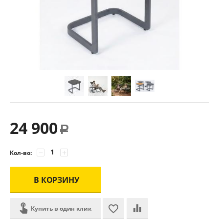
24 900
Р
−
+
Кол-во:
В КОРЗИНУ
Купить в один клик