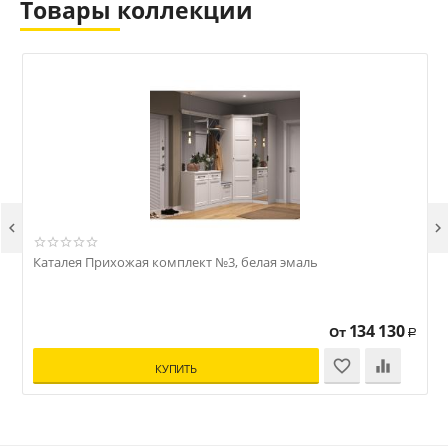
Товары коллекции


Каталея Прихожая комплект №3, белая эмаль
К
134 130
От
Р
КУПИТЬ