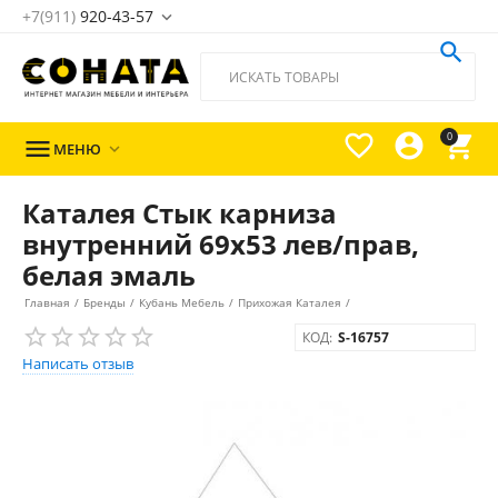
+7(911)
920-43-57





0

МЕНЮ

Каталея Стык карниза
внутренний 69х53 лев/прав,
белая эмаль
Главная
/
Бренды
/
Кубань Мебель
/
Прихожая Каталея
/
КОД:
S-16757
Написать отзыв