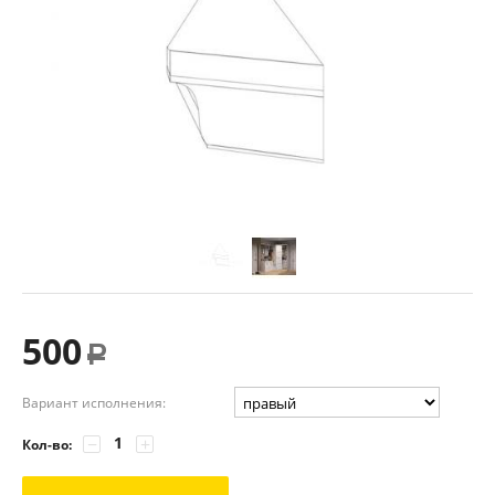
500
Р
Вариант исполнения:
−
+
Кол-во: